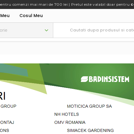
pentru comenzi mai mari de 700 lei | Pretul este valabil doar pentru
c
 Meu
Cosul Meu