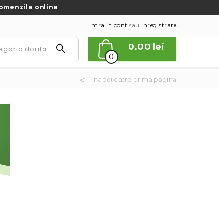
omenzile online
.
Intra in cont
sau
Inregistrare
0.00
lei
0
Inapoi catre prima pagina