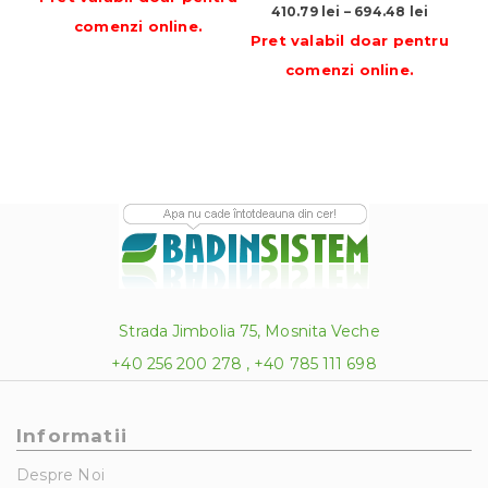
Interval
prețuri:
410.79
lei
–
694.48
lei
Pre
comenzi online
.
de
605.00 lei
Pret valabil doar pentru
prețuri:
până
comenzi online
.
410.79 l
la
până
1,005.62 lei
la
694.48 l
Strada Jimbolia 75, Mosnita Veche
+40 256 200 278 , +40 785 111 698
Informatii
Despre Noi