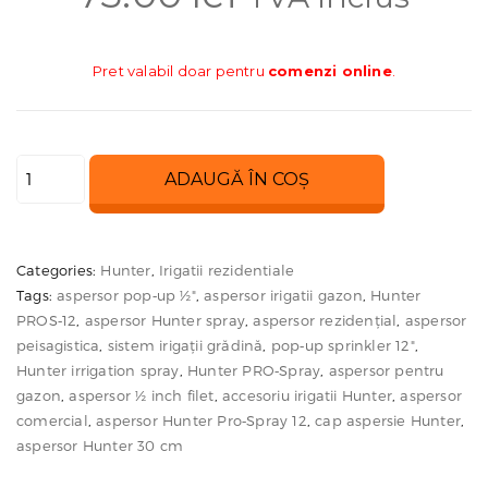
Pret valabil doar pentru
comenzi online
.
Cantitate
ADAUGĂ ÎN COȘ
Aspersor
spray
static
Categories:
Hunter
,
Irigatii rezidentiale
Pro‑S
Tags:
aspersor pop‑up ½"
,
aspersor irigatii gazon
,
Hunter
12″
PROS‑12
,
aspersor Hunter spray
,
aspersor rezidențial
,
aspersor
30 cm
peisagistica
,
sistem irigații grădină
,
pop‑up sprinkler 12"
,
Hunter irrigation spray
,
Hunter PRO‑Spray
,
aspersor pentru
gazon
,
aspersor ½ inch filet
,
accesoriu irigatii Hunter
,
aspersor
comercial
,
aspersor Hunter Pro‑Spray 12
,
cap aspersie Hunter
,
aspersor Hunter 30 cm