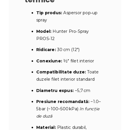
Tip produs:
Aspersor pop‑up
spray
Model:
Hunter Pro‑Spray
PROS‑12
Ridicare:
30 cm (12″)
Conexiune:
½″ filet interior
Compatibilitate duze:
Toate
duzele filet interior standard
Diametru expus:
~5,7 cm
Presiune recomandată:
~1.0–
5 bar (~100–500 kPa)
în funcție
de duză
Material:
Plastic durabil,