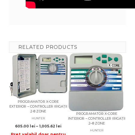
RELATED PRODUCTS
PROGRAMATOR X-CORE
EXTERIOR – CONTROLLER IRIGAȚII
2-8 ZONE
PROGRAMATOR X-CORE
SENZ
INTERIOR – CONTROLLER IRIGAȚII
– P
HUNTER
2–8 ZONE
Interval
605.00
lei
–
1,005.62
lei
HUNTER
de
Pret valabil doar pentru