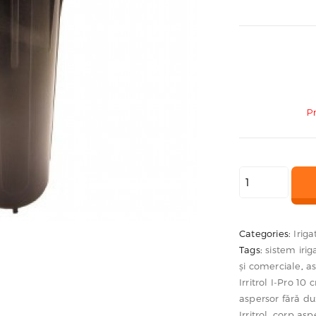
P
Cantitate
Aspersor
static
spray
Categories:
Iriga
Tags:
sistem irig
I-
și comerciale
,
as
Pro
Irritrol I-Pro 10 
10
aspersor fără d
cm,
Irritrol
,
corp aspe