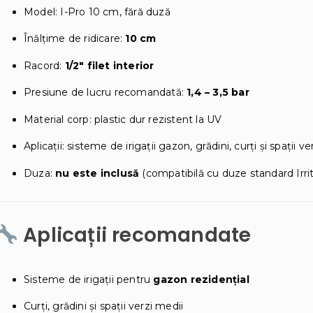
Model: I-Pro 10 cm, fără duză
Înălțime de ridicare:
10 cm
Racord:
1/2″ filet interior
Presiune de lucru recomandată:
1,4 – 3,5 bar
Material corp: plastic dur rezistent la UV
Aplicații: sisteme de irigații gazon, grădini, curți și spații ve
Duza:
nu este inclusă
(compatibilă cu duze standard Irrit
Aplicații recomandate
Sisteme de irigații pentru
gazon rezidențial
Curți, grădini și spații verzi medii