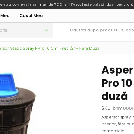
pentru comenzi mai mari de 700 lei | Pretul este valabil doar pentru
c
 Meu
Cosul Meu
rsor Static Spray I-Pro 10 Cm, Filet 1/2″ – Fără Duză
Aspers
Pro 10
duză
SKU:
bnm0001
Aspersor spray Ir
interior, fără duz
comerciale.