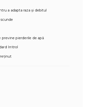
tru a adapta raza și debitul
e scunde
e previne pierderile de apă
rd Irritrol
reținut