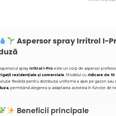
filet
1/2"
–
fără
duză
Aspersor spray Irritrol I-P
duză
Aspersorul spray
Irritrol I-Pro
este un corp de aspersor profesi
irigații rezidențiale și comerciale
. Modelul cu
ridicare de 10
soluție flexibilă pentru distribuția uniformă a apei pe gazon sau 
duza
, permițând alegerea și adaptarea acesteia în funcție de ne
Beneficii principale