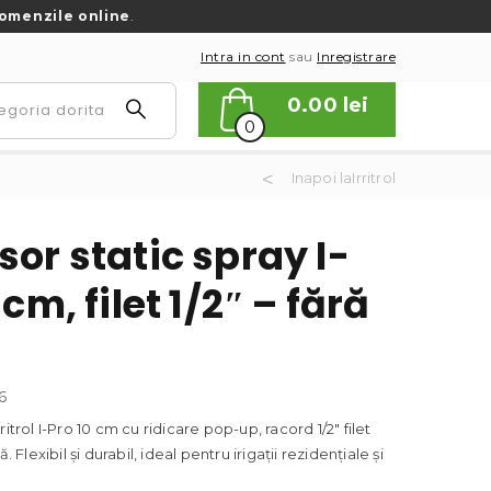
omenzile online
.
Intra in cont
sau
Inregistrare
0.00
lei
0
Inapoi laIrritrol
or static spray I-
 cm, filet 1/2″ – fără
6
ritrol I-Pro 10 cm cu ridicare pop-up, racord 1/2″ filet
ă. Flexibil și durabil, ideal pentru irigații rezidențiale și