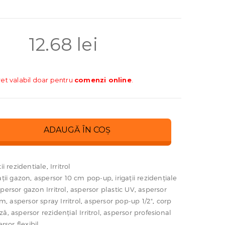
12.68
lei
ret valabil doar pentru
comenzi online
.
ADAUGĂ ÎN COȘ
tii rezidentiale
,
Irritrol
ații gazon
,
aspersor 10 cm pop-up
,
irigații rezidențiale
persor gazon Irritrol
,
aspersor plastic UV
,
aspersor
cm
,
aspersor spray Irritrol
,
aspersor pop-up 1/2"
,
corp
uză
,
aspersor rezidențial Irritrol
,
aspersor profesional
rsor flexibil