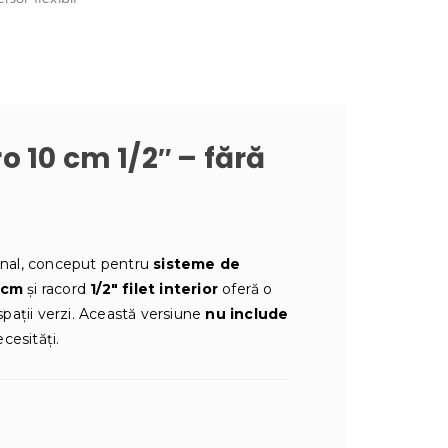
ro 10 cm 1/2″ – fără
onal, conceput pentru
sisteme de
 cm
și racord
1/2″ filet interior
oferă o
spații verzi. Această versiune
nu include
cesități.