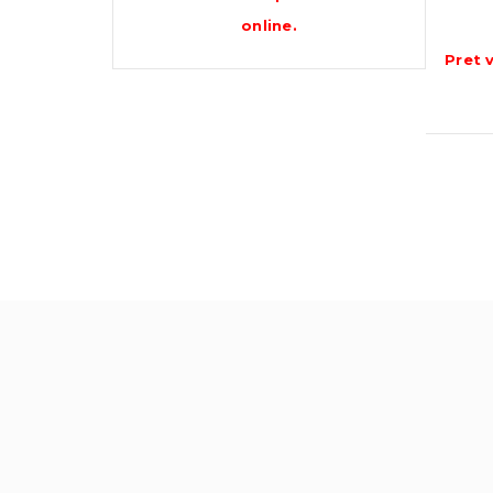
prețuri:
online
.
605.00 lei
Pret 
până
la
1,005.62 lei