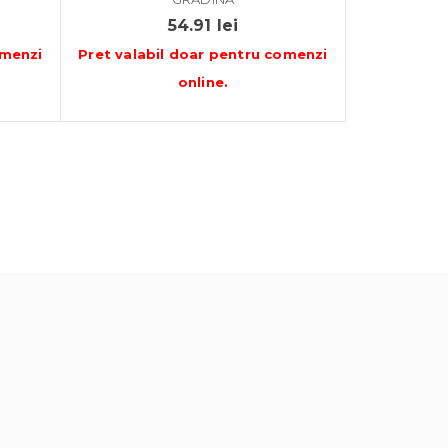
54.91
lei
menzi
Pret valabil doar pentru
comenzi
online
.