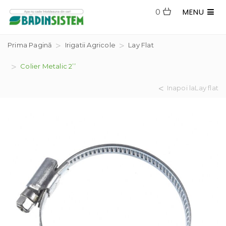
MENU
0
Prima Pagină
Irigatii Agricole
Lay Flat
Colier Metalic 2’’
Inapoi laLay flat