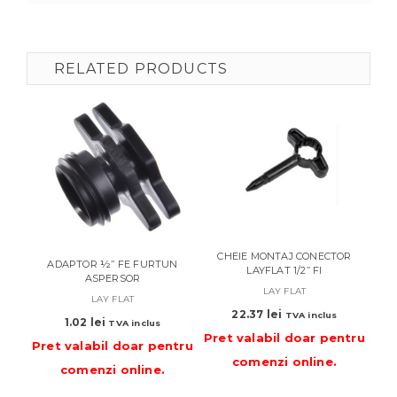
RELATED PRODUCTS
CHEIE MONTAJ CONECTOR
STAR
ADAPTOR ½’’ FE FURTUN
LAYFLAT 1/2’’ FI
ASPERSOR
LAY FLAT
LAY FLAT
22.37
lei
TVA inclus
1.02
lei
Pre
TVA inclus
Pret valabil doar pentru
Pret valabil doar pentru
comenzi online
.
comenzi online
.