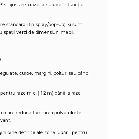
0°
şi ajustarea razei de udare în funcţie
e standard (tip spray/pop-up), şi sunt
ru spaţii verzi de dimensiuni medii.
e
gulate, curbe, margini, colţuri sau când
pentru raze mici ( 1.2 m) până la raze
 care reduce formarea pulverului fin,
 vânt.
i bine definite ale zonei udării, pentru