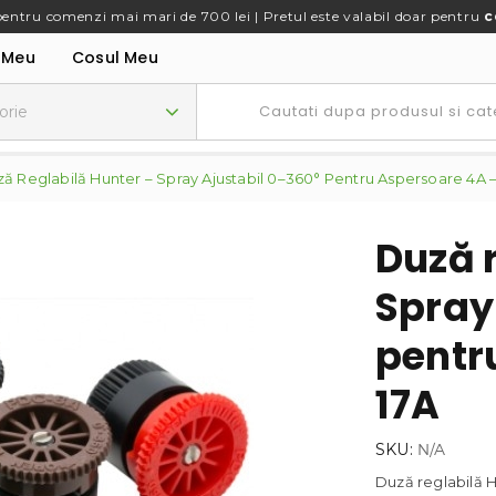
pentru comenzi mai mari de 700 lei | Pretul este valabil doar pentru
c
 Meu
Cosul Meu
ă Reglabilă Hunter – Spray Ajustabil 0–360° Pentru Aspersoare 4A –
Duză 
Spray
pentr
17A
SKU:
N/A
Duză reglabilă Hu