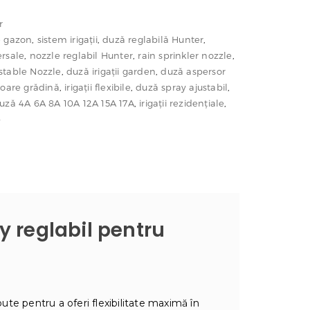
r
e gazon
,
sistem irigații
,
duză reglabilă Hunter
,
ersale
,
nozzle reglabil Hunter
,
rain sprinkler nozzle
,
stable Nozzle
,
duză irigații garden
,
duză aspersor
soare grădină
,
irigații flexibile
,
duză spray ajustabil
,
uză 4A 6A 8A 10A 12A 15A 17A
,
irigații rezidențiale
,
p
y reglabil pentru
te pentru a oferi flexibilitate maximă în