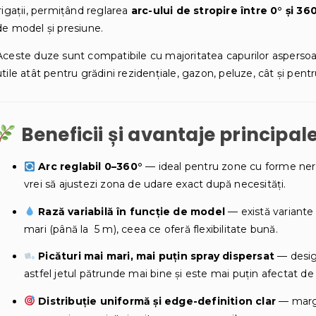
irigaţii, permiţând reglarea
arc-ului de stropire între 0° şi 36
de model și presiune.
Aceste duze sunt compatibile cu majoritatea capurilor aspersoar
utile atât pentru grădini rezidențiale, gazon, peluze, cât și pent
Beneficii și avantaje principal
Arc reglabil 0–360°
— ideal pentru zone cu forme nere
vrei să ajustezi zona de udare exact după necesități.
Rază variabilă în funcție de model
— există variante 
mari (până la 5 m), ceea ce oferă flexibilitate bună.
Picături mai mari, mai puțin spray dispersat
— design
astfel jetul pătrunde mai bine și este mai puțin afectat de
Distribuție uniformă și edge-definition clar
— margin