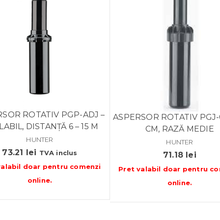
SOR ROTATIV PGP-ADJ –
ASPERSOR ROTATIV PGJ-0
ABIL, DISTANȚĂ 6 – 15 M
CM, RAZĂ MEDIE
HUNTER
HUNTER
73.21
lei
TVA inclus
71.18
lei
valabil doar pentru
comenzi
Pret valabil doar pentru
co
online
.
online
.