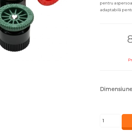
pentru aspersoar
adaptabilă pentr
P
Dimensiune
Cantitate
Duză