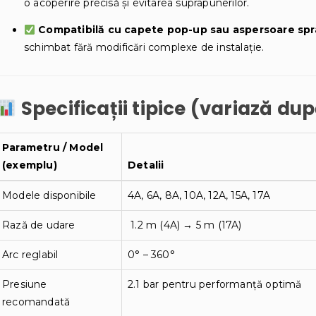
o acoperire precisă și evitarea suprapunerilor.
Compatibilă cu capete pop-up sau aspersoare spr
schimbat fără modificări complexe de instalație.
Specificații tipice (variază d
Parametru / Model
(exemplu)
Detalii
Modele disponibile
4A, 6A, 8A, 10A, 12A, 15A, 17A
Rază de udare
1.2 m (4A) → 5 m (17A)
Arc reglabil
0° – 360°
Presiune
2.1 bar pentru performanță optimă
recomandată