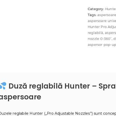
reglabilă
Hunter
Category:
Hunte
Tags:
aspersoar
–
aspersoare univ
Spray
Hunter Pro Adju
ajustabil
reglabilă
,
asper
0–
nozzle 0-360°
,
d
360°
aspersor pop-u
pentru
aspersoare
4A
-
17A
Duză reglabilă Hunter – Spra
aspersoare
Duzele reglabile Hunter („Pro Adjustable Nozzles”) sunt concepu