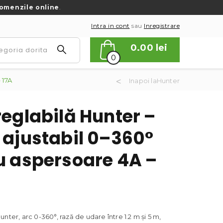
omenzile online
.
Intra in cont
sau
Inregistrare
0.00
lei
0
 17A
Inapoi laHunter
reglabilă Hunter –
 ajustabil 0–360°
u aspersoare 4A –
nter, arc 0-360°, rază de udare între 1.2 m și 5 m,