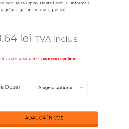
e pop-up sau spray. Udare flexibilă, uniformă și
u grădini, gazon, borduri și peluze.
8.64
lei
TVA inclus
ret valabil doar pentru
comenzi online
.
a Duzei
ADAUGĂ ÎN COȘ