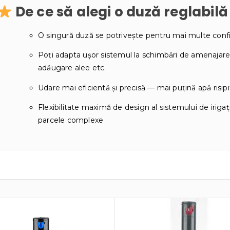
De ce să alegi o duză reglabil
O singură duză se potrivește pentru mai multe config
Poți adapta ușor sistemul la schimbări de amenajare
adăugare alee etc.
Udare mai eficientă și precisă — mai puțină apă risipi
Flexibilitate maximă de design al sistemului de irigaț
parcele complexe