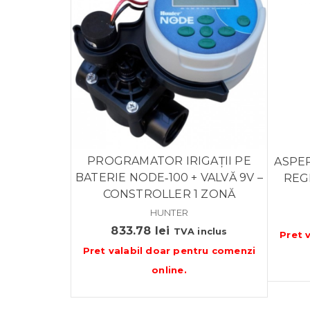
PROGRAMATOR IRIGAȚII PE
ASPER
BATERIE NODE‑100 + VALVĂ 9V –
REGL
CONSTROLLER 1 ZONĂ
HUNTER
833.78
lei
TVA inclus
Pret 
Pret valabil doar pentru
comenzi
online
.