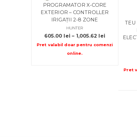
PROGRAMATOR X-CORE
EXTERIOR – CONTROLLER
IRIGAȚII 2-8 ZONE
TEU 
HUNTER
Interval
605.00
lei
–
1,005.62
lei
ELEC
de
Pret valabil doar pentru
comenzi
prețuri:
online
.
605.00 lei
până
Pret 
la
1,005.62 lei