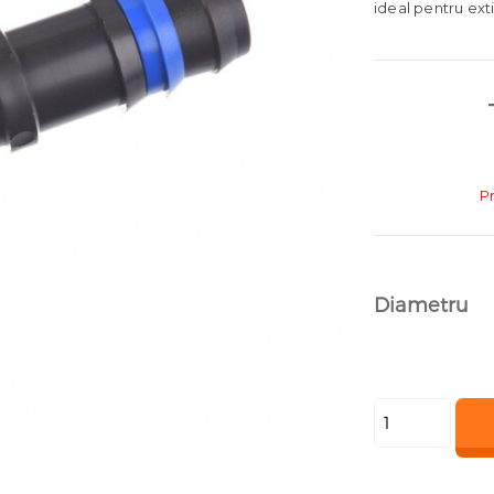
ideal pentru ext
P
Diametru
Cantitate
Racord
tub