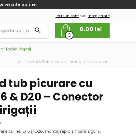
omenzile online
.
Intra in cont
sau
Inregistrare
0.00
lei
0
r Rapid Irigații
Inapoi laTub picurare, fittinguri și accesorii
d tub picurare cu
16 & D20 – Conector
irigații
5
re cu inel D16 și D20, montaj rapid și fixare sigură,