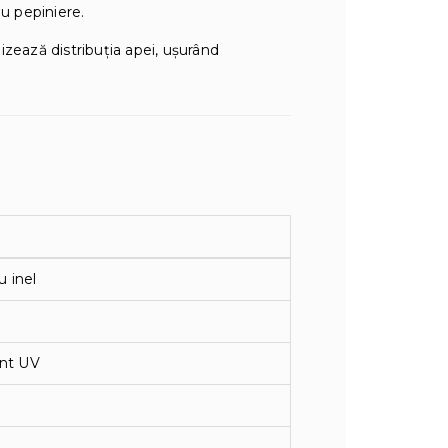
au pepiniere.
mizează distribuția apei, ușurând
u inel
ent UV