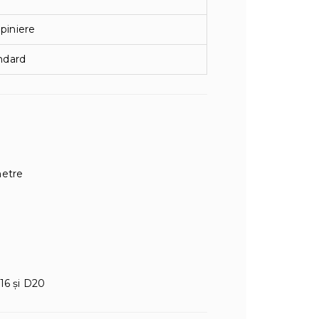
epiniere
ndard
metre
16 și D20