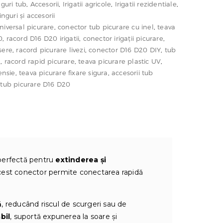
nguri tub
,
Accesorii
,
Irigatii agricole
,
Irigatii rezidentiale
,
1.42 lei
inguri și accesorii
niversal picurare
,
conector tub picurare cu inel
,
teava
0
,
racord D16 D20 irigatii
,
conector irigații picurare
,
sere
,
racord picurare livezi
,
conector D16 D20 DIY
,
tub
ă
,
racord rapid picurare
,
teava picurare plastic UV
,
tensie
,
teava picurare fixare sigura
,
accesorii tub
 tub picurare D16 D20
perfectă pentru
extinderea și
Acest conector permite conectarea rapidă
ă
, reducând riscul de scurgeri sau de
bil
, suportă expunerea la soare și