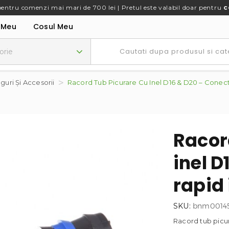
pentru comenzi mai mari de 700 lei | Pretul este valabil doar pentru
c
 Meu
Cosul Meu
nguri Și Accesorii
Racord Tub Picurare Cu Inel D16 & D20 – Conecto
Racor
inel D
rapid 
SKU:
bnm0014
Racord tub picura