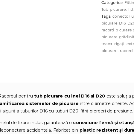
picurare
Categories:
Fitti
Tub picurare, fitt
cu
Tags:
conector u
inel
picurare D16 D2
D16
racord picurare 
&
picurare grădin
D20
teava irigații ex
–
picurare
,
racord
Conector
rapid
irigații
Racordul pentru
tub picurare cu inel D16 și D20
este soluția 
ramificarea sistemelor de picurare
între diametre diferite. 
și sigură a tuburilor D16 cu tuburi D20, fără pierderi de presiune.
Inelul de fixare inclus garantează o
conexiune fermă și etanș
deconectare accidentală. Fabricat din
plastic rezistent și dura