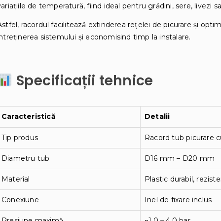
variațiile de temperatură, fiind ideal pentru grădini, sere, livezi s
Astfel, racordul facilitează extinderea rețelei de picurare și opti
întreținerea sistemului și economisind timp la instalare.
Specificații tehnice
Caracteristică
Detalii
Tip produs
Racord tub picurare c
Diametru tub
D16 mm – D20 mm
Material
Plastic durabil, rezist
Conexiune
Inel de fixare inclus
Presiune maximă
~1,0 – 4,0 bar