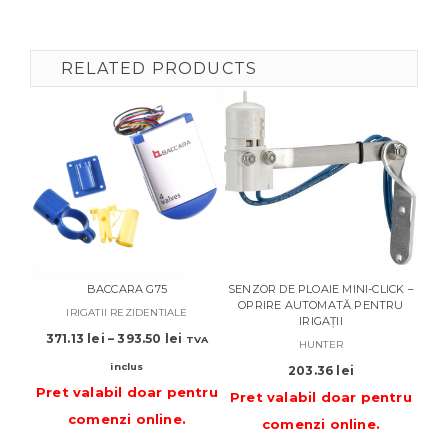
RELATED PRODUCTS
BACCARA G75
SENZOR DE PLOAIE MINI-CLICK –
ASP
OPRIRE AUTOMATĂ PENTRU
9-14
IRIGATII REZIDENTIALE
IRIGAȚII
– P
Interval
371.13
lei
–
393.50
lei
TVA
HUNTER
de
inclus
203.36
lei
prețuri:
Pret valabil doar pentru
371.13 lei
Pret valabil doar pentru
Pre
până
comenzi online
.
comenzi online
.
la