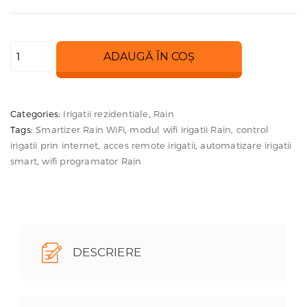
Cantitate
ADAUGĂ ÎN COȘ
Modul
WiFi
adaptabil
Categories:
Irigatii rezidentiale
,
Rain
irigații
Tags:
Smartizer Rain WiFi
,
modul wifi irigatii Rain
,
control
Smartizer
irigatii prin internet
,
acces remote irigatii
,
automatizare irigatii
Rain
smart
,
wifi programator Rain
–
pentru
programatoare
fără
DESCRIERE
Wi-
Fi
inițial