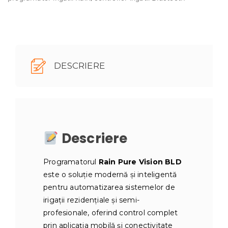
2,
4
sau
6
DESCRIERE
zone
irigații,
control
Bluetooth
&
Descriere
Aplicație
mobilă
Programatorul
Rain Pure Vision BLD
este o soluție modernă și inteligentă
pentru automatizarea sistemelor de
irigații rezidențiale și semi-
profesionale, oferind control complet
prin aplicația mobilă și conectivitate