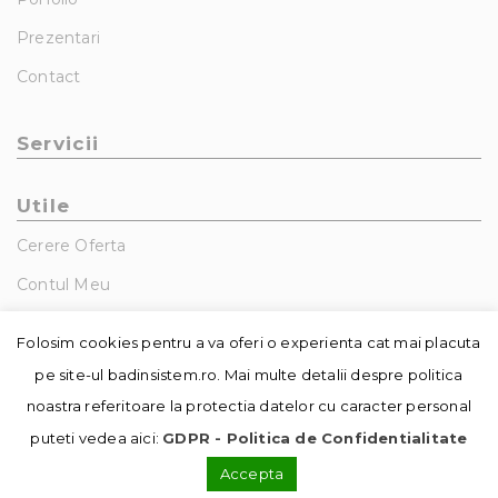
Prezentari
Contact
Servicii
Utile
Cerere Oferta
Contul Meu
GDPR – Politica De Confidentialitate
Folosim cookies pentru a va oferi o experienta cat mai placuta
pe site-ul badinsistem.ro. Mai multe detalii despre politica
noastra referitoare la protectia datelor cu caracter personal
puteti vedea aici:
GDPR - Politica de Confidentialitate
Accepta
© Copyright - Badin Sistem | realizat de
DowMedia