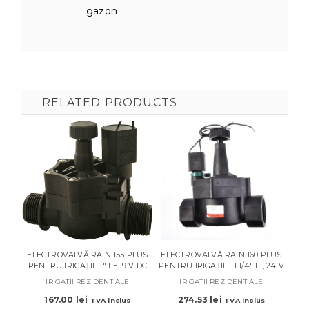
gazon
RELATED PRODUCTS
ELECTROVALVĂ RAIN 155 PLUS
ELECTROVALVĂ RAIN 160 PLUS
ELE
PENTRU IRIGAȚII- 1″ FE, 9 V DC
PENTRU IRIGAȚII – 1 1/4″ FI, 24 V
PE
IRIGATII REZIDENTIALE
IRIGATII REZIDENTIALE
167.00
lei
274.53
lei
TVA inclus
TVA inclus