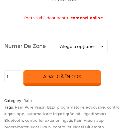
prețu
Pret valabil doar pentru
comenzi online
.
909.1
Numar De Zone
pân
la
Cantitate
ADAUGĂ ÎN COȘ
Programator
981.7
Rain
Pure
Category:
Rain
Vision
Tags:
Rain Pure Vision BLD
,
programator electrovalve
,
control
BLD
irigatii app
,
automatizare irigații grădină
,
irigatii smart
–
Bluetooth
,
controller exterior irigații
,
Rain Vision app
,
programator irigatii Rain
,
controller irigatii Bluetooth
1,