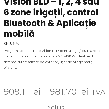
Vision BLD – 1, 2, 4 sau
6 zone irigații, control
Bluetooth & Aplicație
mobilă
SKU:
N/A
Programator Rain Pure Vision BLD pentru irigații cu 1–6 zone,
control Bluetooth prin aplicație RAIN VISION. Ideal pentru
sisteme automatizate de exterior, ușor de programat și
eficient.
Inter
909.11
lei
–
981.70
lei
TVA
de
inclus