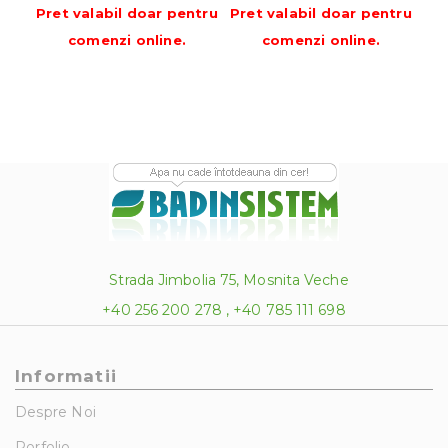
Pret valabil doar pentru
Pret valabil doar pentru
Pre
comenzi online
.
comenzi online
.
Strada Jimbolia 75, Mosnita Veche
+40 256 200 278 , +40 785 111 698
Informatii
Despre Noi
Porfolio