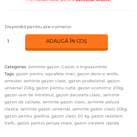
Disponibil pentru pre-comenzi
Cantitate
ADAUGĂ ÎN COȘ
Seminte
Gazon
Clasic
Categories:
Seminte gazon
,
Gazon si ingrasaminte
20kg
Tags:
gazon pentru suprafete mari
,
gazon dens si verde
,
amestec seminte gazon clasic
,
gazon profesional
,
gazon
universal 20kg
,
gazon pentru curte
,
gazon economic 20kg
,
gazon usor de intretinut
,
gazon decorativ clasic
,
seminte
gazon de calitate
,
seminte gazon clasic
,
seminte peluza
clasica
,
seminte gazon universal
,
seminte gazon clasic 20kg
,
gazon pentru gradina
,
gazon clasic 20 kg
,
gazon rezistent
trafic
,
gazon pentru peluza mare
,
gazon crestere rapida