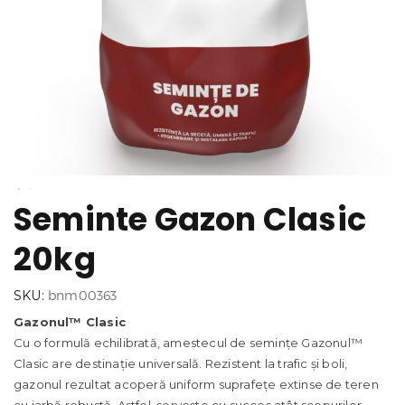
Seminte Gazon Clasic
20kg
SKU:
bnm00363
Gazonul™ Clasic
Cu o formulă echilibrată, amestecul de semințe Gazonul™
Clasic are destinație universală. Rezistent la trafic și boli,
gazonul rezultat acoperă uniform suprafețe extinse de teren
cu iarbă robustă. Astfel, servește cu succes atât scopurilor