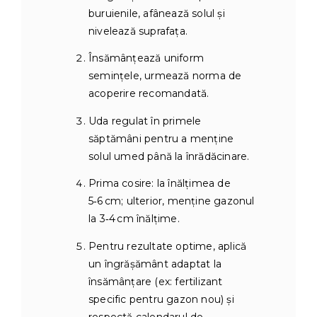
buruienile, afânează solul și
nivelează suprafața.
Însămânțează uniform
semințele, urmează norma de
acoperire recomandată.
Uda regulat în primele
săptămâni pentru a menține
solul umed până la înrădăcinare.
Prima cosire: la înălțimea de
5‑6 cm; ulterior, menţine gazonul
la 3‑4 cm înălţime.
Pentru rezultate optime, aplică
un îngrășământ adaptat la
însămânțare (ex: fertilizant
specific pentru gazon nou) şi
respectă calendarul de