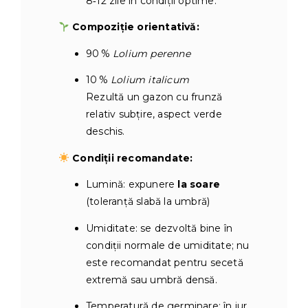
8‑12 zile în condiţii optime.
Compoziție orientativă:
90 %
Lolium perenne
10 %
Lolium italicum
Rezultă un gazon cu frunză
relativ subţire, aspect verde
deschis.
Condiţii recomandate:
Lumină: expunere
la soare
(toleranţă slabă la umbră)
Umiditate: se dezvoltă bine în
condiţii normale de umiditate; nu
este recomandat pentru secetă
extremă sau umbră densă.
Temperatură de germinare: în jur