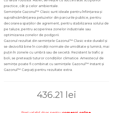
practice, cât și celor ambientale.
Semințele Gazonul™ Clasic sunt ideale pentru înființarea și
supraînsămânțarea peluzelor din parcurile publice, pentru
decorarea spațiilor de agrement, pentru stabilizarea solului de
pe taluze, pentru acoperirea zonelor industriale sau
optimizarea zonelor de podgorii.
Gazonul rezultat din semințele Gazonul™ Clasic este durabil și
se dezvoltă bine în condiții normale de umiditate și lumină, mai
puțin în zonele cu umbră sau de secetă. Rezistent la trafic și
boli, se pretează tuturor condițiilor climatice. Amestecul de
semințe poate fi combinat cu semințele Gazonul™ Instant și
Gazonul™ Carpați pentru rezultate extra.
436.21
lei
Pret valabil doar pentru
comenzi online
.