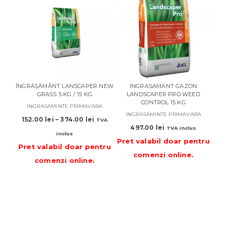
ÎNGRĂȘĂMÂNT LANSCAPER NEW
INGRASAMANT GAZON
IN
GRASS 5 KG / 15 KG
LANDSCAPER PRO WEED
PRO 
CONTROL 15 KG
INGRASAMINTE PRIMAVARA
INGRASAMINTE PRIMAVARA
I
Interval
152.00
lei
–
374.00
lei
TVA
de
497.00
lei
11
TVA inclus
inclus
prețuri:
Pret valabil doar pentru
Pret valabil doar pentru
152.00 lei
comenzi online
.
Pre
până
comenzi online
.
la
374.00 lei