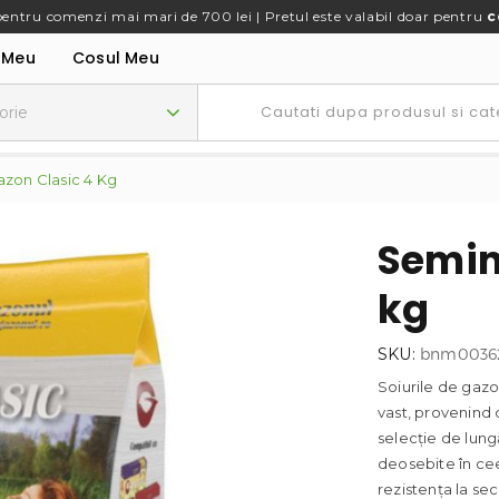
pentru comenzi mai mari de 700 lei | Pretul este valabil doar pentru
c
 Meu
Cosul Meu
zon Clasic 4 Kg
Semin
kg
SKU:
bnm00362
Soiurile de gazo
vast, provenind 
selecție de lungă
deosebite în cee
rezistența la sec