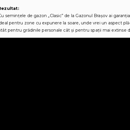
Rezultat:
Cu semințele de gazon „Clasic” de la Gazonul Brașov ai garanţia
ideal pentru zone cu expunere la soare, unde vrei un aspect pl
atât pentru grădinile personale cât şi pentru spaţii mai extinse de