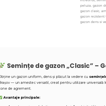
intretinut
,
semin
peluza
,
gazon de
gazon clasic
,
am
gazon rezistent t
gazon dens si v
Semințe de gazon „Clasic” – 
Obține un gazon uniform, dens și plăcut la vedere cu
semințel
Brașov — un amestec versatil, creat pentru utilizare universală în 
zone de agrement.
Avantaje principale: