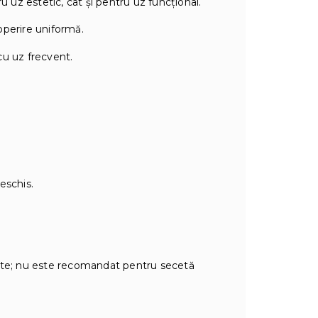
u uz estetic, cât şi pentru uz funcţional.
operire uniformă.
 cu uz frecvent.
eschis.
tate; nu este recomandat pentru secetă