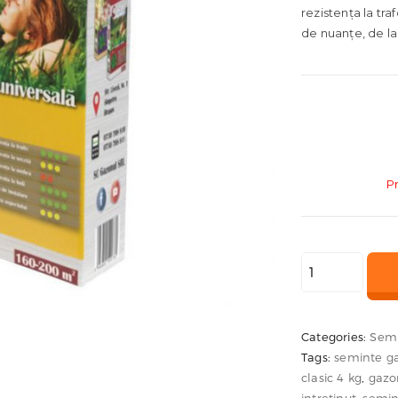
rezistența la tra
de nuanțe, de la
P
Cantitate
Seminte
Gazon
Clasic
Categories:
Semi
Tags:
seminte ga
4
clasic 4 kg
,
gazo
kg