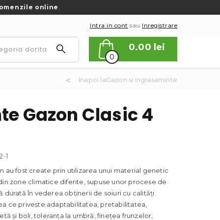
omenzile online
.
Intra in cont
sau
Inregistrare
0.00
lei
0
Inapoi laGazon si ingrasaminte
te Gazon Clasic 4
-1
n au fost create prin utilizarea unui material genetic
din zone climatice diferite, supuse unor procese de
 durată în vederea obținerii de soiuri cu calități
a ce privește adaptabilitatea, pretabilitatea,
etă și boli, toleranța la umbră, finețea frunzelor,