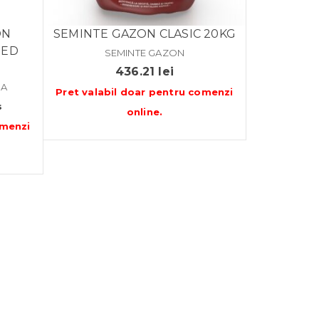
ON
SEMINTE GAZON CLASIC 20KG
EED
SEMINTE GAZON
436.21
lei
RA
Pret valabil doar pentru
comenzi
s
online
.
menzi