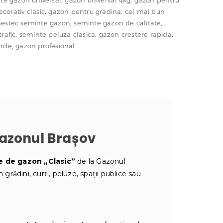
te gazon universal
,
gazon universal 4kg
,
gazon pentru
corativ clasic
,
gazon pentru gradina
,
cel mai bun
estec seminte gazon
,
seminte gazon de calitate
,
rafic
,
seminte peluza clasica
,
gazon crestere rapida
,
erde
,
gazon profesional
Gazonul Brașov
e de gazon „Clasic”
de la Gazonul
grădini, curți, peluze, spaţii publice sau