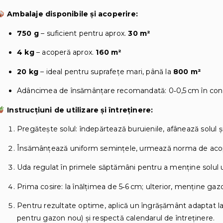
Ambalaje disponibile și acoperire:
750 g
– suficient pentru aprox.
30 m²
4 kg
– acoperă aprox.
160 m²
20 kg
– ideal pentru suprafețe mari, până la
800 m²
Adâncimea de însămânțare recomandată: 0‑0,5 cm în condi
Instrucțiuni de utilizare și întreținere:
Pregătește solul: îndepărtează buruienile, afânează solul ș
Însămânțează uniform semințele, urmează norma de aco
Uda regulat în primele săptămâni pentru a menține solul 
Prima cosire: la înălțimea de 5‑6 cm; ulterior, menţine gazo
Pentru rezultate optime, aplică un îngrășământ adaptat la 
pentru gazon nou) şi respectă calendarul de întreținere.