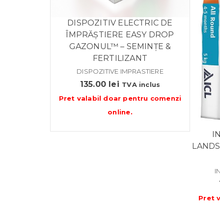
DISPOZITIV ELECTRIC DE
ÎMPRĂȘTIERE EASY DROP
GAZONUL™ – SEMINȚE &
FERTILIZANT
DISPOZITIVE IMPRASTIERE
135.00
lei
TVA inclus
Pret valabil doar pentru
comenzi
online
.
I
LANDS
I
Pret 