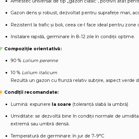
Amestec universal de tip „gazon clasic”, potrivit atât pentr
Gazon dens şi robust, dezvoltat pentru suprafeţe mari, ac
Rezistent la trafic şi boli, ceea ce-l face ideal pentru zone
Instalare rapidă, germinare în 8‑12 zile în condiţii optime.
Compoziție orientativă:
90 %
Lolium perenne
10 %
Lolium italicum
Rezultă un gazon cu frunză relativ subţire, aspect verde d
Condiţii recomandate:
Lumină: expunere
la soare
(toleranţă slabă la umbră)
Umiditate: se dezvoltă bine în condiţii normale de umidi
extremă sau umbră densă.
Temperatură de germinare: în jur de 7‑9°C