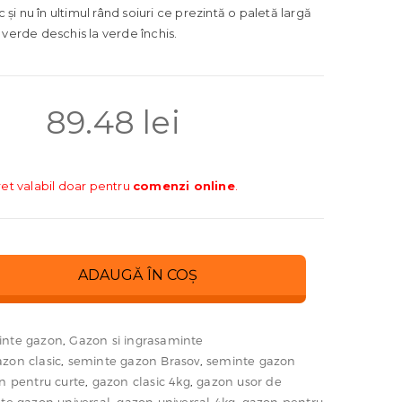
fc și nu în ultimul rând soiuri ce prezintă o paletă largă
 verde deschis la verde închis.
89.48
lei
ret valabil doar pentru
comenzi online
.
ADAUGĂ ÎN COȘ
nte gazon
,
Gazon si ingrasaminte
zon clasic
,
seminte gazon Brasov
,
seminte gazon
n pentru curte
,
gazon clasic 4kg
,
gazon usor de