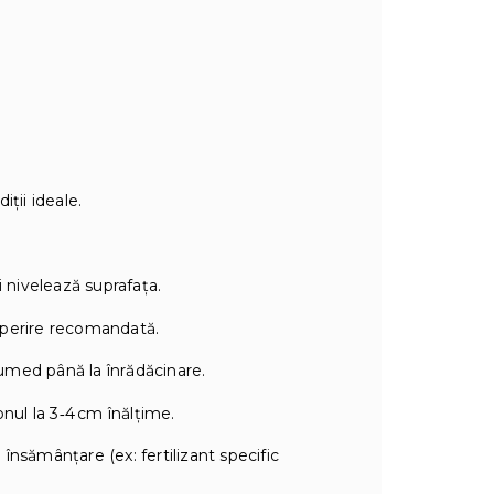
ţii ideale.
i nivelează suprafața.
perire recomandată.
umed până la înrădăcinare.
nul la 3‑4 cm înălţime.
însămânțare (ex: fertilizant specific