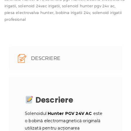
–
irigatii
,
solenoid 24vac irigatii
,
solenoid hunter pgv 24v ac
,
piesa electrovalva hunter
,
bobina irigatii 24v
,
solenoid irigatii
bobină
profesional
electrovalvă
irigații
originală
DESCRIERE
Descriere
Solenoidul
Hunter PGV 24V AC
este
o bobină electromagnetică originală
utilizată pentru acționarea