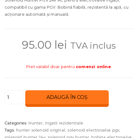
compatibil cu gama PGV. Bobină fiabilă, rezistentă la apă, cu
acționare automată și manuală.
95.00
lei
TVA inclus
Pret valabil doar pentru
comenzi online
.
Cantitate
ADAUGĂ ÎN COȘ
Solenoid
Hunter
PGV
Categories:
Hunter
,
Irigatii rezidentiale
24V
Tags:
hunter solenoid original
,
solenoid electrovalva pgv
,
AC
solenoid hunter 24v
,
solenoid pgv hunter
,
bobina electrovalva