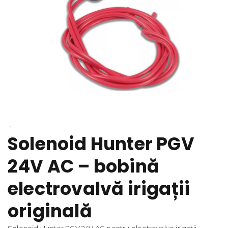
Solenoid Hunter PGV
24V AC – bobină
electrovalvă irigații
originală
Solenoid Hunter PGV 24V AC pentru electrovalve irigații,