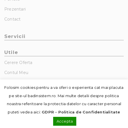
Prezentari
Contact
Servicii
Utile
Cerere Oferta
Contul Meu
GDPR – Politica De Confidentialitate
Folosim cookies pentru a va oferi o experienta cat mai placuta
pe site-ul badinsistem.ro. Mai multe detalii despre politica
noastra referitoare la protectia datelor cu caracter personal
puteti vedea aici:
GDPR - Politica de Confidentialitate
Accepta
© Copyright - Badin Sistem | realizat de
DowMedia