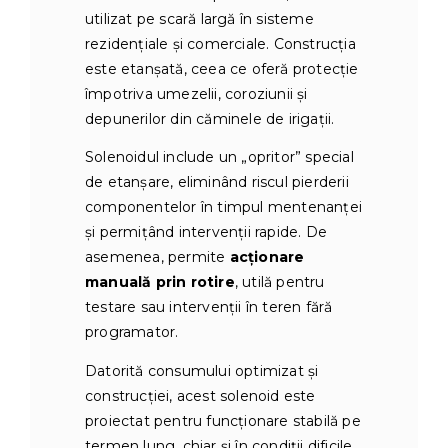
utilizat pe scară largă în sisteme
rezidențiale și comerciale. Construcția
este etanșată, ceea ce oferă protecție
împotriva umezelii, coroziunii și
depunerilor din căminele de irigații.
Solenoidul include un „opritor” special
de etanșare, eliminând riscul pierderii
componentelor în timpul mentenanței
și permițând intervenții rapide. De
asemenea, permite
acționare
manuală prin rotire
, utilă pentru
testare sau intervenții în teren fără
programator.
Datorită consumului optimizat și
construcției, acest solenoid este
proiectat pentru funcționare stabilă pe
termen lung, chiar și în condiții dificile