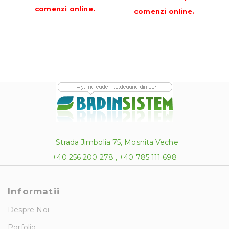
Pre
până
comenzi online
.
comenzi online
.
la
393.50 lei
Strada Jimbolia 75, Mosnita Veche
+40 256 200 278 , +40 785 111 698
Informatii
Despre Noi
Porfolio