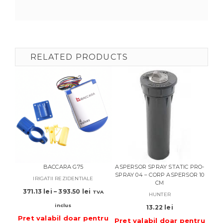
RELATED PRODUCTS
BACCARA G75
ASPERSOR SPRAY STATIC PRO-
ASP
SPRAY 04 – CORP ASPERSOR 10
9-14
IRIGATII REZIDENTIALE
CM
– P
Interval
371.13
lei
–
393.50
lei
TVA
HUNTER
de
inclus
13.22
lei
prețuri:
Pret valabil doar pentru
371.13 lei
Pret valabil doar pentru