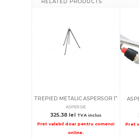
RELATED PRODUCTS
TREPIED METALIC ASPERSOR 1”
ASP
ASPERSIE
325.38
lei
TVA inclus
Pret valabil doar pentru
comenzi
Pret 
online
.