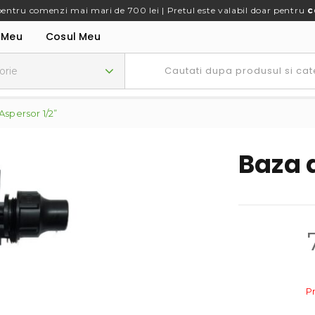
pentru comenzi mai mari de 700 lei | Pretul este valabil doar pentru
c
 Meu
Cosul Meu
Aspersor 1/2”
Baza 
P