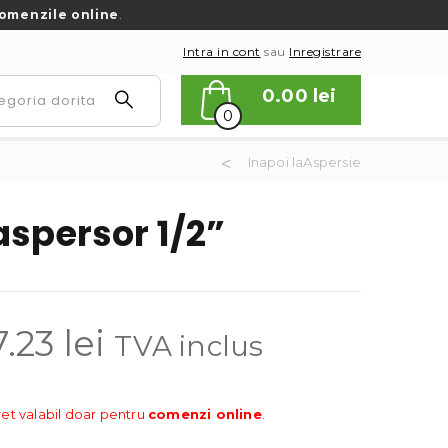
omenzile online
.
Intra in cont
sau
Inregistrare
0.00
lei
0
Inapoi laAspersie
aspersor 1/2”
7.23
lei
TVA inclus
ret valabil doar pentru
comenzi online
.