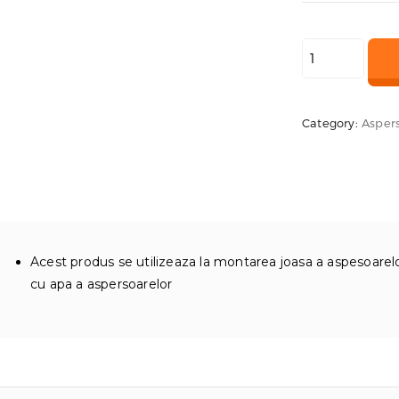
Cantitate
Baza
aspersor
1/2”
Category:
Aspers
Acest produs se utilizeaza la montarea joasa a aspesoarelo
cu apa a aspersoarelor