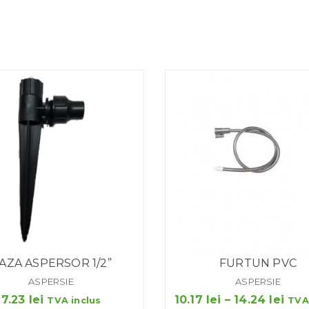
AZA ASPERSOR 1/2”
FURTUN PVC
ASPERSIE
ASPERSIE
Inte
7.23
lei
10.17
lei
–
14.24
lei
TVA inclus
TVA