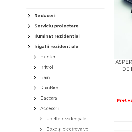
Reduceri
Serviciu proiectare
Iluminat rezidential
Irigatii rezidentiale
Hunter
ASPER
Irritrol
DE 
Rain
RainBird
Baccara
Pret v
Accesorii
Unelte rezidențiale
Boxe și electrovalve