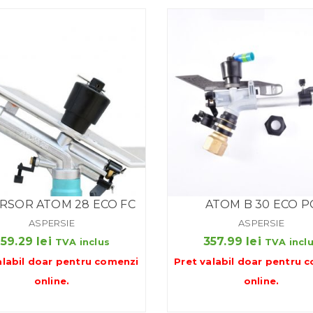
RSOR ATOM 28 ECO FC
ATOM B 30 ECO P
ASPERSIE
ASPERSIE
259.29
lei
357.99
lei
TVA inclus
TVA incl
alabil doar pentru
comenzi
Pret valabil doar pentru
c
online
.
online
.