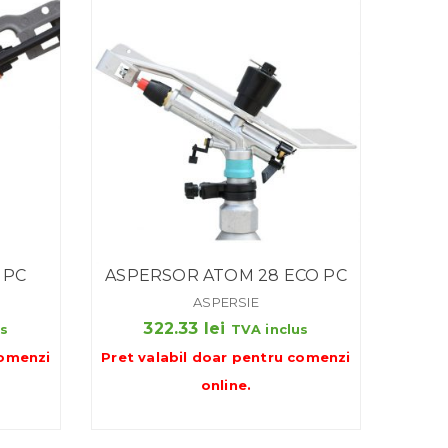
 PC
ASPERSOR ATOM 28 ECO PC
ASPERSIE
322.33
lei
us
TVA inclus
omenzi
Pret valabil doar pentru
comenzi
online
.