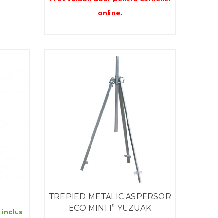
online
.
TREPIED METALIC ASPERSOR
ECO MINI 1” YUZUAK
rval
 inclus