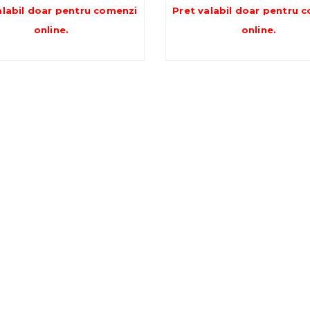
de
alabil doar pentru
comenzi
Pret valabil doar pentru
c
preț
online
.
online
.
10.1
pân
la
14.2