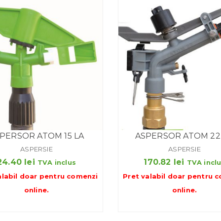
PERSOR ATOM 15 LA
ASPERSOR ATOM 22
ASPERSIE
ASPERSIE
24.40
lei
170.82
lei
TVA inclus
TVA incl
alabil doar pentru
comenzi
Pret valabil doar pentru
c
online
.
online
.