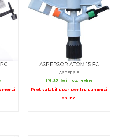
 PC
ASPERSOR ATOM 15 FC
ASPERSIE
19.32
lei
s
TVA inclus
omenzi
Pret valabil doar pentru
comenzi
online
.