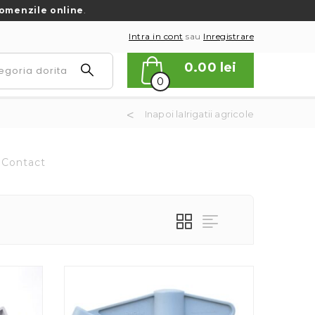
omenzile online
.
Intra in cont
sau
Inregistrare
0.00
lei
0
Inapoi laIrigatii agricole
Contact