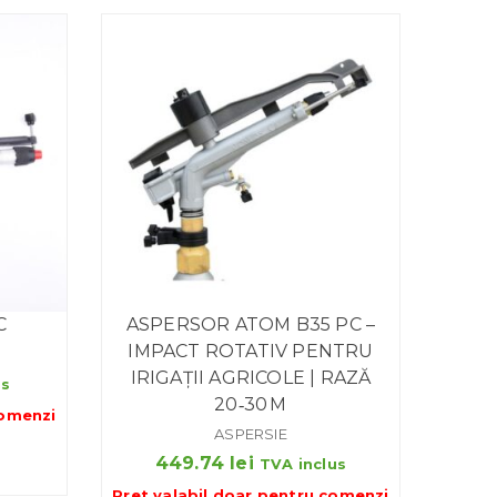
C
ASPERSOR ATOM B35 PC –
IMPACT ROTATIV PENTRU
IRIGAȚII AGRICOLE | RAZĂ
us
20‑30 M
omenzi
ASPERSIE
449.74
lei
TVA inclus
Pret valabil doar pentru
comenzi