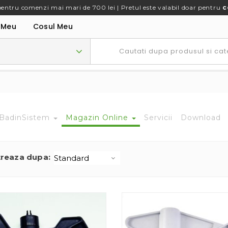
pentru comenzi mai mari de 700 lei | Pretul este valabil doar pentru
c
 Meu
Cosul Meu
BadinSistem
Magazin Online
Servicii
Download
treaza dupa: