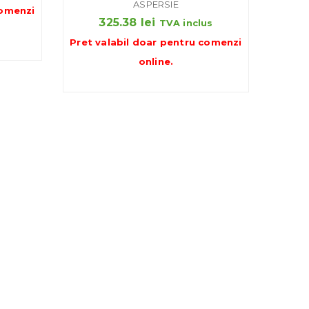
ASPERSIE
omenzi
325.38
lei
TVA inclus
uri:
Pret valabil doar pentru
comenzi
7 lei
online
.
ă
4 lei