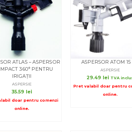
SOR ATLAS – ASPERSOR
ASPERSOR ATOM 15
IMPACT 360° PENTRU
ASPERSIE
IRIGAȚII
29.49
lei
TVA inclu
ASPERSIE
Pret valabil doar pentru
c
35.59
lei
online
.
alabil doar pentru
comenzi
online
.