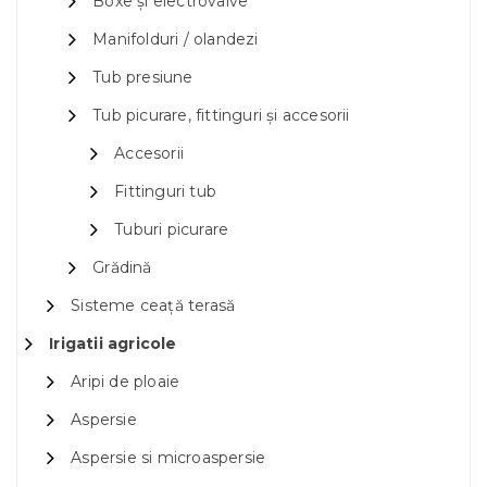
Boxe și electrovalve
Manifolduri / olandezi
Tub presiune
Tub picurare, fittinguri și accesorii
Accesorii
Fittinguri tub
Tuburi picurare
Grădină
Sisteme ceață terasă
Irigatii agricole
Aripi de ploaie
Aspersie
Aspersie si microaspersie