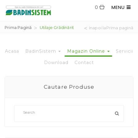
MENU
0
Prima Pagină
Utilaje Grădinărit
Inapoi laPrima pagină
Acasa
BadinSistem
Magazin Online
Servicii
Download
Contact
Cautare Produse