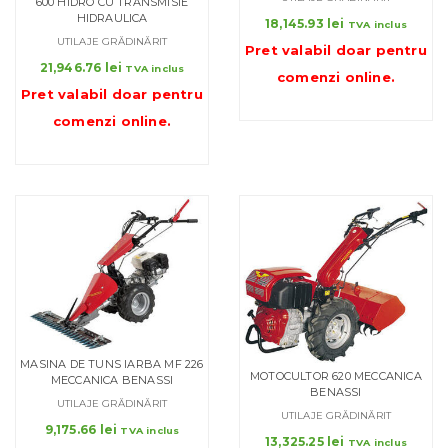
600 HIDRO CU TRANSMISIE
HIDRAULICA
18,145.93
lei
TVA inclus
UTILAJE GRĂDINĂRIT
Pret valabil doar pentru
21,946.76
lei
TVA inclus
comenzi online
.
Pret valabil doar pentru
comenzi online
.
MASINA DE TUNS IARBA MF 226
MOTOCULTOR 620 MECCANICA
MECCANICA BENASSI
BENASSI
UTILAJE GRĂDINĂRIT
UTILAJE GRĂDINĂRIT
9,175.66
lei
TVA inclus
13,325.25
lei
TVA inclus