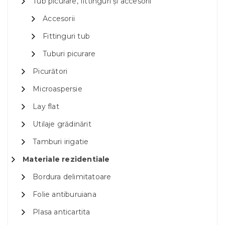
Tub picurare, fittinguri și accesorii
Accesorii
Fittinguri tub
Tuburi picurare
Picurători
Microaspersie
Lay flat
Utilaje grădinărit
Tamburi irigatie
Materiale rezidentiale
Bordura delimitatoare
Folie antiburuiana
Plasa anticartita