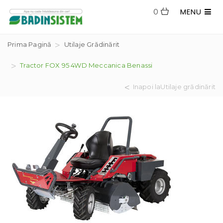
MENU
0
Prima Pagină
Utilaje Grădinărit
Tractor FOX 95 4WD Meccanica Benassi
Inapoi laUtilaje grădinărit