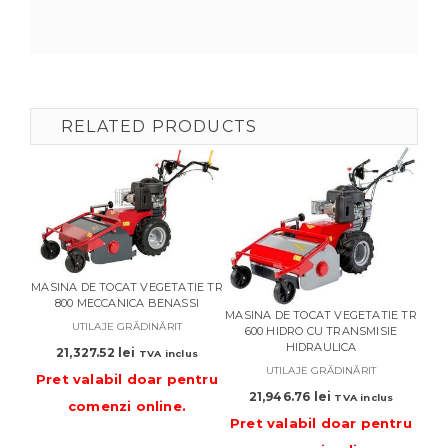
RELATED PRODUCTS
MASINA DE TOCAT VEGETATIE TR
800 MECCANICA BENASSI
MASINA DE TOCAT VEGETATIE TR
MAS
UTILAJE GRĂDINĂRIT
600 HIDRO CU TRANSMISIE
HIDRAULICA
21,327.52
lei
TVA inclus
UTILAJE GRĂDINĂRIT
Pret valabil doar pentru
21,946.76
lei
TVA inclus
comenzi online
.
Pre
Pret valabil doar pentru