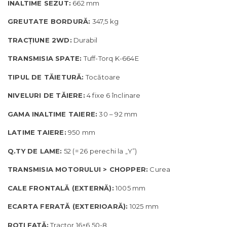
INALTIME SEZUT:
662 mm
GREUTATE BORDURĂ:
347,5 kg
TRACȚIUNE 2WD:
Durabil
TRANSMISIA SPATE:
Tuff-Torq K-664E
TIPUL DE TĂIETURĂ:
Tocătoare
NIVELURI DE TĂIERE:
4 fixe 6 înclinare
GAMA INALTIME TAIERE:
30 – 92 mm
LATIME TAIERE:
950 mm
Q.TY DE LAME:
52 (= 26 perechi la „Y”)
TRANSMISIA MOTORULUI > CHOPPER:
Curea
CALE FRONTALĂ (EXTERNĂ):
1005 mm
ECARTA FERATĂ (EXTERIOARĂ):
1025 mm
ROȚI FAȚĂ:
Tractor 16×6.50-8