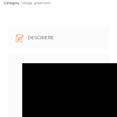
Category:
Utilaje grădinărit
4WD
Meccanica
Benassi
DESCRIERE