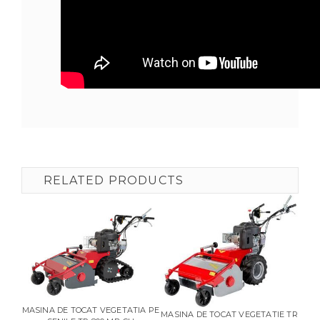
RELATED PRODUCTS
MASI
MASINA DE TOCAT VEGETATIA PE
MASINA DE TOCAT VEGETATIE TR