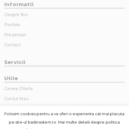
Informatii
Despre Noi
Porfolio
Prezentari
Contact
Servicii
Utile
Cerere Oferta
Contul Meu
GDPR – Politica De Confidentialitate
Folosim cookies pentru a va oferi o experienta cat mai placuta
pe site-ul badinsistem.ro. Mai multe detalii despre politica