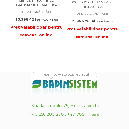
SENILE TR 800 MB CU
600 HIDRO CU TRANSMISIE
TRANSMISIE HIDRAULICA
HIDRAULICA
UTILAJE GRĂDINĂRIT
UTILAJE GRĂDINĂRIT
Pre
30,396.42
lei
TVA inclus
21,946.76
lei
TVA inclus
Pret valabil doar pentru
Pret valabil doar pentru
comenzi online
.
comenzi online
.
Strada Jimbolia 75, Mosnita Veche
+40 256 200 278 , +40 785 111 698