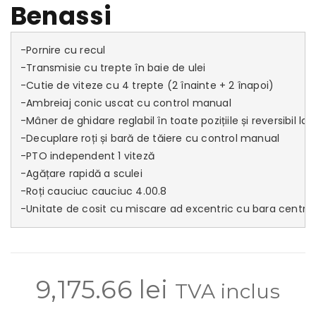
Benassi
-Pornire cu recul 

-Transmisie cu trepte în baie de ulei 

-Cutie de viteze cu 4 trepte (2 înainte + 2 înapoi)

-Ambreiaj conic uscat cu control manual 

-Mâner de ghidare reglabil în toate pozițiile și reversibil la 18
-Decuplare roți și bară de tăiere cu control manual 

-PTO independent 1 viteză 

-Agățare rapidă a sculei 

-Roți cauciuc cauciuc 4.00.8 

-Unitate de cosit cu miscare ad excentric cu bara central
9,175.66
lei
TVA inclus