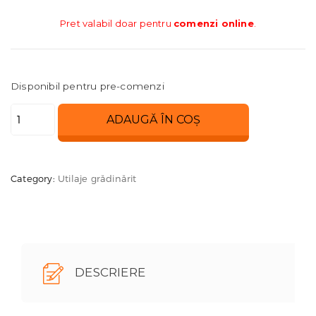
Pret valabil doar pentru
comenzi online
.
Disponibil pentru pre-comenzi
Cantitate
ADAUGĂ ÎN COȘ
Masina
de
tuns
Category:
Utilaje grădinărit
iarba
MF
226
Meccanica
Benassi
DESCRIERE