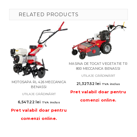
RELATED PRODUCTS
MASINA DE TOCAT VEGETATIE TR
800 MECCANICA BENASSI
MASI
UTILAJE GRĂDINĂRIT
6
MOTOSAPA RL 426 MECCANICA
21,327.52
lei
TVA inclus
BENASSI
Pret valabil doar pentru
UTILAJE GRĂDINĂRIT
comenzi online
.
6,547.22
lei
TVA inclus
Pre
Pret valabil doar pentru
comenzi online
.