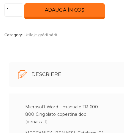
Cantitate
ADAUGĂ ÎN COȘ
Masina
de
tocat
Category:
Utilaje grădinărit
vegetatia
pe
senile
TR
800
DESCRIERE
MB
cu
transmisie
hidraulica
Microsoft Word – manuale TR 600-
800 Cingolato copertina.doc
(benassi.it)