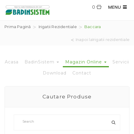
MENU
0
Prima Pagină
Irigatii Rezidentiale
Baccara
Inapoi laIrigatii rezidentiale
Acasa
BadinSistem
Magazin Online
Servicii
Download
Contact
Cautare Produse