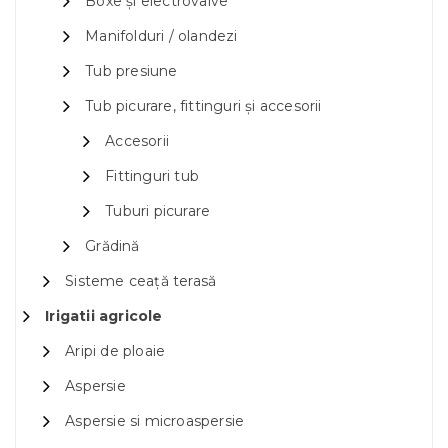
Boxe și electrovalve
Manifolduri / olandezi
Tub presiune
Tub picurare, fittinguri și accesorii
Accesorii
Fittinguri tub
Tuburi picurare
Grădină
Sisteme ceață terasă
Irigatii agricole
Aripi de ploaie
Aspersie
Aspersie si microaspersie