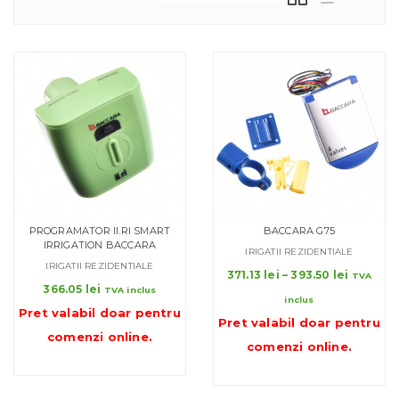
PROGRAMATOR II.RI SMART
BACCARA G75
IRRIGATION BACCARA
IRIGATII REZIDENTIALE
IRIGATII REZIDENTIALE
Interval
371.13
lei
–
393.50
lei
TVA
366.05
lei
de
TVA inclus
inclus
prețuri:
Pret valabil doar pentru
Pret valabil doar pentru
371.13 le
comenzi online
.
până
comenzi online
.
la
393.50 l