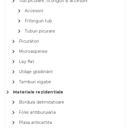
Tub picurare, fittinguri și accesorii
Accesorii
Fittinguri tub
Tuburi picurare
Picurători
Microaspersie
Lay flat
Utilaje grădinărit
Tamburi irigatie
Materiale rezidentiale
Bordura delimitatoare
Folie antiburuiana
Plasa anticartita