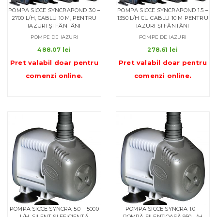
POMPA SICCE SYNCRAPOND 3.0 –
POMPA SICCE SYNCRAPOND 1.5 –
2700 L/H, CABLU 10 M, PENTRU
1350 L/H CU CABLU 10 M PENTRU
IAZURI ȘI FÂNTÂNI
IAZURI ȘI FÂNTÂNI
POMPE DE IAZURI
POMPE DE IAZURI
488.07
lei
278.61
lei
Pret valabil doar pentru
Pret valabil doar pentru
comenzi online
.
comenzi online
.
POMPA SICCE SYNCRA 5.0 – 5000
POMPA SICCE SYNCRA 1.0 –
L/H, SILENT ȘI EFICIENTĂ
POMPĂ SILENȚIOASĂ 950 L/H