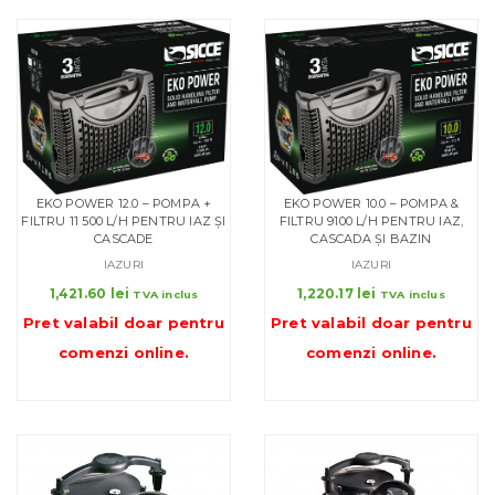
EKO POWER 12.0 – POMPA +
EKO POWER 10.0 – POMPA &
FILTRU 11 500 L/H PENTRU IAZ ȘI
FILTRU 9100 L/H PENTRU IAZ,
CASCADE
CASCADA ȘI BAZIN
IAZURI
IAZURI
1,421.60
lei
1,220.17
lei
TVA inclus
TVA inclus
Pret valabil doar pentru
Pret valabil doar pentru
comenzi online
.
comenzi online
.