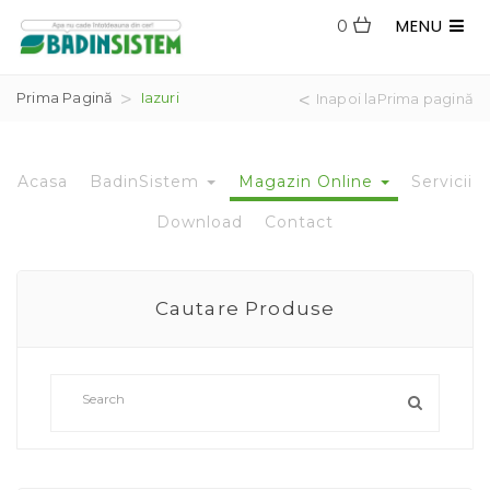
MENU
0
Prima Pagină
Iazuri
Inapoi laPrima pagină
Acasa
BadinSistem
Magazin Online
Servicii
Download
Contact
Cautare Produse