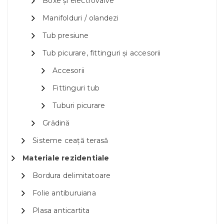
Boxe și electrovalve
Manifolduri / olandezi
Tub presiune
Tub picurare, fittinguri și accesorii
Accesorii
Fittinguri tub
Tuburi picurare
Grădină
Sisteme ceață terasă
Materiale rezidentiale
Bordura delimitatoare
Folie antiburuiana
Plasa anticartita