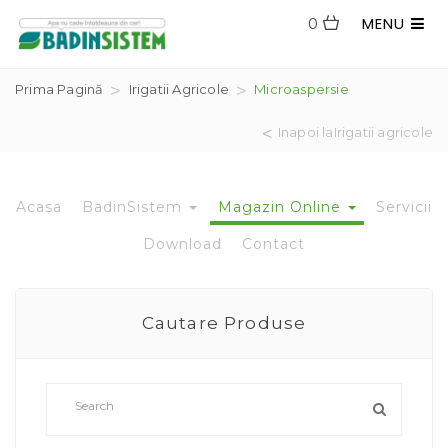
MENU
0
Prima Pagină
Irigatii Agricole
Microaspersie
Inapoi laIrigatii agricole
Acasa
BadinSistem
Magazin Online
Servicii
Download
Contact
Cautare Produse