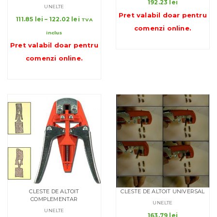
192.23
lei
UNELTE
Pret valabil doar pentru
Interval
111.85
lei
–
122.02
lei
TVA
de
comenzi online
.
inclus
prețuri:
Pret valabil doar pentru
111.85 lei
până
comenzi online
.
la
122.02 lei
CLESTE DE ALTOIT
CLESTE DE ALTOIT UNIVERSAL
COMPLEMENTAR
UNELTE
UNELTE
163.79
lei