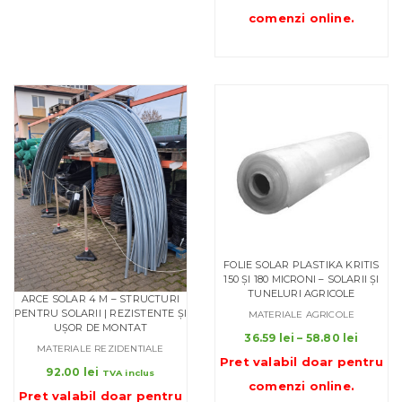
a
este:
comenzi online
.
fost:
15.70 lei.
20.30 lei.
FOLIE SOLAR PLASTIKA KRITIS
150 ȘI 180 MICRONI – SOLARII ȘI
TUNELURI AGRICOLE
ARCE SOLAR 4 M – STRUCTURI
PENTRU SOLARII | REZISTENTE ȘI
MATERIALE AGRICOLE
UȘOR DE MONTAT
Interva
36.59
lei
–
58.80
lei
MATERIALE REZIDENTIALE
de
Pret valabil doar pentru
prețuri
92.00
lei
TVA inclus
comenzi online
.
36.59 l
Pret valabil doar pentru