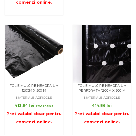
comenzi online
.
FOLIE MULCIRE NEAGRA UV
FOLIE MULCIRE NEAGRA UV
120CM X 500 M
PERFORATA 120CM X 500 M
MATERIALE AGRICOLE
MATERIALE AGRICOLE
413.84
lei
414.86
lei
TVA inclus
Pret valabil doar pentru
Pret valabil doar pentru
comenzi online
.
comenzi online
.