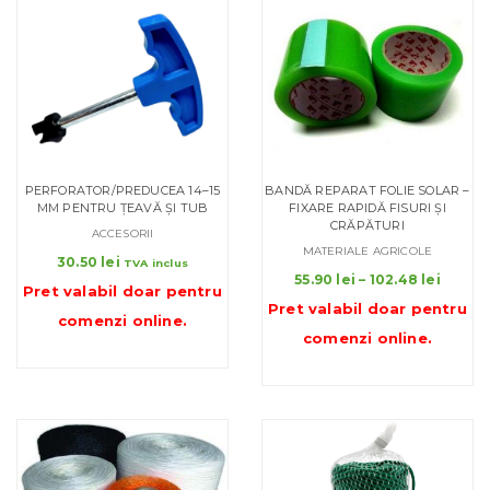
PERFORATOR/PREDUCEA 14–15
BANDĂ REPARAT FOLIE SOLAR –
MM PENTRU ȚEAVĂ ȘI TUB
FIXARE RAPIDĂ FISURI ȘI
CRĂPĂTURI
ACCESORII
MATERIALE AGRICOLE
30.50
lei
TVA inclus
Interv
55.90
lei
–
102.48
lei
Pret valabil doar pentru
de
Pret valabil doar pentru
comenzi online
.
prețuri
comenzi online
.
55.90 l
până
la
102.48 