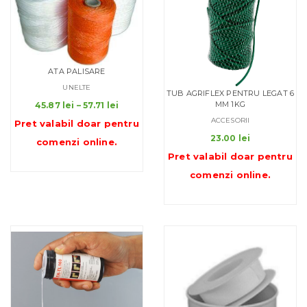
ATA PALISARE
UNELTE
TUB AGRIFLEX PENTRU LEGAT 6
Interval
MM 1KG
45.87
lei
–
57.71
lei
de
ACCESORII
Pret valabil doar pentru
prețuri:
23.00
lei
comenzi online
.
45.87 lei
Pret valabil doar pentru
până
la
comenzi online
.
57.71 lei