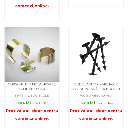
până
comenzi online
.
la
58.80 l
CLIPS-URI DIN METAL FIXARE
CUIE PLASTIC FIXARE FOLIE
FOLIE PE SOLAR
ANTIBURUIANĂ – 20 BUC/SET
MATERIALE AGRICOLE
FOLIE ANTIBURUIANA
Interval
0.84
lei
–
3.31
lei
13.00
lei
TVA inclus
de
Pret valabil doar pentru
Pret valabil doar pentru
prețuri:
comenzi online
.
comenzi online
.
0.84 lei
până