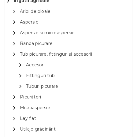
Irigatii agricole
Aripi de ploaie
Aspersie
Aspersie si microaspersie
Banda picurare
Tub picurare, fittinguri și accesorii
Accesorii
Fittinguri tub
Tuburi picurare
Picurători
Microaspersie
Lay flat
Utilaje grădinărit