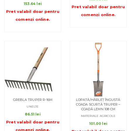
153.64
lei
Pret valabil doar pentru
Pret valabil doar pentru
comenzi online
.
comenzi online
.
GREBLA TRUPER R-16M
LOPATĂ/HÂRLEȚ ÎNGUSTĂ
COADA SCURTĂ TRUPER –
UNELTE
COADĂ LEMN 108 CM
86.51
lei
MATERIALE AGRICOLE
Pret valabil doar pentru
101.00
lei
comenzi online
.