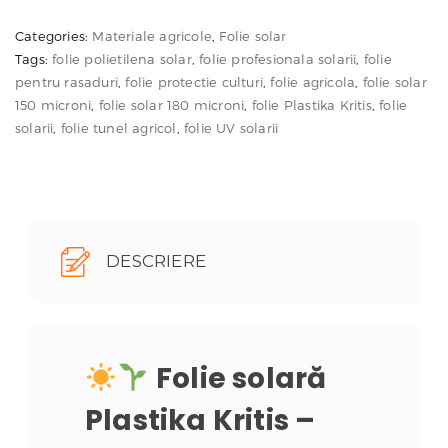
Plastika
Categories:
Materiale agricole
,
Folie solar
58.
Kritis
Tags:
folie polietilena solar
,
folie profesionala solarii
,
folie
150
pentru rasaduri
,
folie protectie culturi
,
folie agricola
,
folie solar
și
150 microni
,
folie solar 180 microni
,
folie Plastika Kritis
,
folie
solarii
,
folie tunel agricol
,
folie UV solarii
180
microni
–
solarii
și
DESCRIERE
tuneluri
agricole
Folie solară
Plastika Kritis –