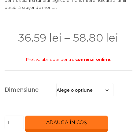
pentru solarii și tuneluri agricole. Transmitere ridicată a luminii,
durabilă și ușor de montat
Int
36.59
lei
–
58.80
lei
de
Pret valabil doar pentru
comenzi online
.
pre
Dimensiune
36.
pâ
Cantitate
ADAUGĂ ÎN COȘ
Folie
la
solar