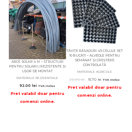
TĂVIȚE RĂSADURI 45 CELULE SET
TĂVI
10 BUCĂȚI – ALVEOLE PENTRU
10
SEMĂNAT ȘI CREȘTERE
PR
ARCE SOLAR 4 M – STRUCTURI
CONTROLATĂ
PENTRU SOLARII | REZISTENTE ȘI
UȘOR DE MONTAT
MATERIALE AGRICOLE
Prețul
Prețul
MATERIALE REZIDENTIALE
20.30
lei
15.70
lei
20
TVA inclus
inițial
curent
92.00
lei
TVA inclus
Pret valabil doar pentru
Pre
a
este:
Pret valabil doar pentru
comenzi online
.
fost:
15.70 lei.
comenzi online
.
20.30 lei.