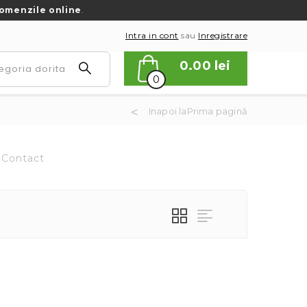
omenzile online
.
Intra in cont
sau
Inregistrare
0.00
lei
0
Inapoi laPrima pagină
Contact