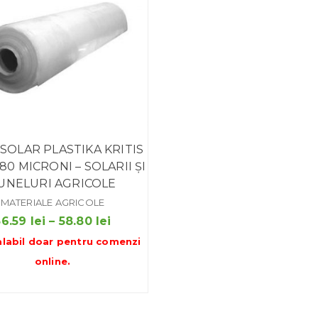
 SOLAR PLASTIKA KRITIS
 180 MICRONI – SOLARII ȘI
UNELURI AGRICOLE
MATERIALE AGRICOLE
Interval
36.59
lei
–
58.80
lei
de
alabil doar pentru
comenzi
prețuri:
online
.
36.59 lei
până