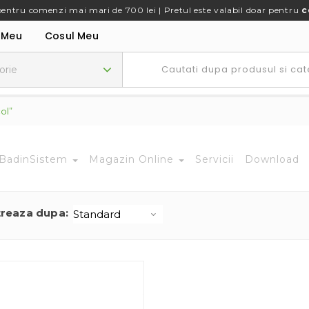
pentru comenzi mai mari de 700 lei | Pretul este valabil doar pentru
c
 Meu
Cosul Meu
ol”
BadinSistem
Magazin Online
Servicii
Download
treaza dupa: