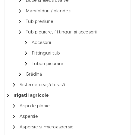
Boxe și electrovalve
Manifolduri / olandezi
Tub presiune
Tub picurare, fittinguri și accesorii
Accesorii
Fittinguri tub
Tuburi picurare
Grădină
Sisteme ceață terasă
Irigatii agricole
Aripi de ploaie
Aspersie
Aspersie si microaspersie