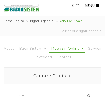
MENU
0
Prima Pagină
Irigatii Agricole
Aripi De Ploaie
Inapoi laIrigatii agricole
Acasa
BadinSistem
Magazin Online
Servicii
Download
Contact
Cautare Produse