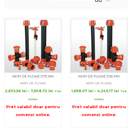
ARIPI DE PLOAIE D75 MM
ARIPI DE PLOAIE D50 MM
ARIPI DE PLOAIE
ARIPI DE PLOAIE
Interval
Interv
2,635.56
lei
–
7,908.72
lei
1,698.07
lei
–
4,245.17
lei
TVA
TVA
de
de
inclus
inclus
prețuri:
prețur
Pret valabil doar pentru
Pret valabil doar pentru
2,635.56 lei
1,698.0
până
până
comenzi online
.
comenzi online
.
la
la
7,908.72 lei
4,245.1