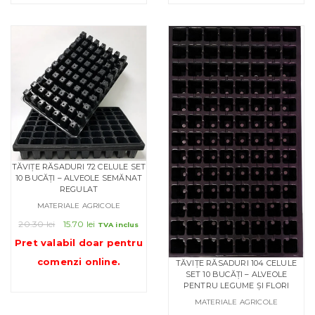
TĂVIȚE RĂSADURI 72 CELULE SET
10 BUCĂȚI – ALVEOLE SEMĂNAT
REGULAT
MATERIALE AGRICOLE
Prețul
Prețul
20.30
lei
15.70
lei
TVA inclus
inițial
curent
Pret valabil doar pentru
a
este:
comenzi online
.
TĂVIȚE RĂSADURI 104 CELULE
fost:
15.70 lei.
SET 10 BUCĂȚI – ALVEOLE
20.30 lei.
PENTRU LEGUME ȘI FLORI
MATERIALE AGRICOLE