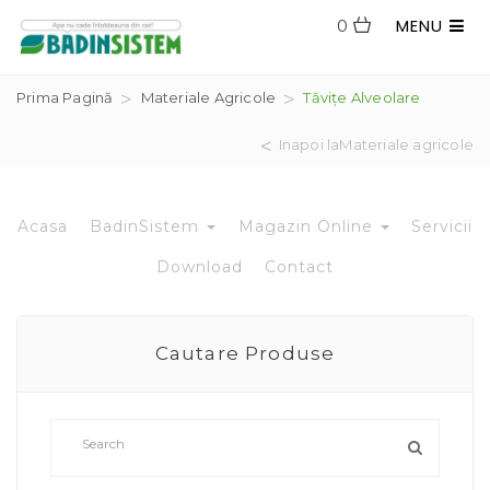
MENU
0
Prima Pagină
Materiale Agricole
Tăvițe Alveolare
Inapoi laMateriale agricole
Acasa
BadinSistem
Magazin Online
Servicii
Download
Contact
Cautare Produse