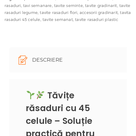
SET
rasaduri
,
tavi semanare
,
tavite seminte
,
tavite gradinarit
,
tavite
10
rasaduri legume
,
tavite rasaduri flori
,
accesorii gradinarit
,
tavita
rasaduri 45 celule
,
tavite semanat
,
tavite rasaduri plastic
bucăți
–
Alveole
pentru
semănat
DESCRIERE
și
creștere
controlată
Tăvițe
răsaduri cu 45
celule – Soluție
practică pentru