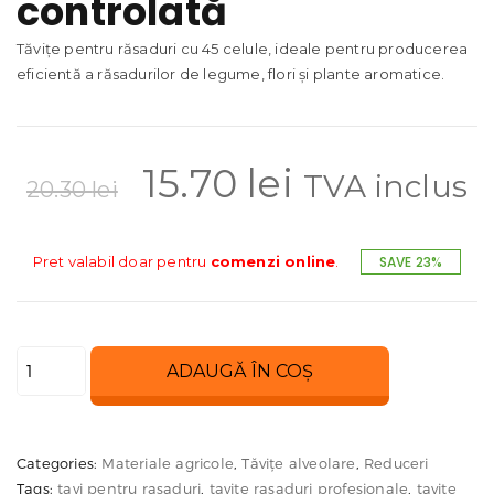
controlată
Tăvițe pentru răsaduri cu 45 celule, ideale pentru producerea
eficientă a răsadurilor de legume, flori și plante aromatice.
Prețul
Prețul
15.70
lei
TVA inclus
20.30
lei
inițial
curent
Pret valabil doar pentru
comenzi online
.
SAVE 23%
a
este:
Cantitate
ADAUGĂ ÎN COȘ
fost:
15.70 lei.
Tăvițe
răsaduri
20.30 lei.
45
Categories:
Materiale agricole
,
Tăvițe alveolare
,
Reduceri
celule
Tags:
tavi pentru rasaduri
,
tavite rasaduri profesionale
,
tavite