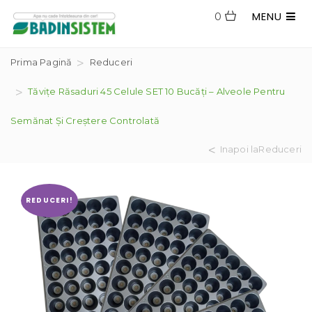
MENU
0
Prima Pagină
Reduceri
Tăvițe Răsaduri 45 Celule SET 10 Bucăți – Alveole Pentru
Semănat Și Creștere Controlată
Inapoi laReduceri
REDUCERI!