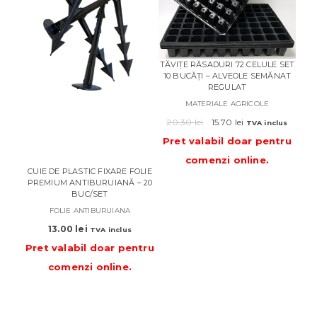
TĂVIȚE RĂSADURI 72 CELULE SET
DUZA
10 BUCĂȚI – ALVEOLE SEMĂNAT
REGULAT
MATERIALE AGRICOLE
14
Prețul
Prețul
20.30
lei
15.70
lei
TVA inclus
Pre
inițial
curent
Pret valabil doar pentru
a
este:
comenzi online
.
fost:
15.70 lei.
CUIE DE PLASTIC FIXARE FOLIE
20.30 lei.
PREMIUM ANTIBURUIANĂ – 20
BUC/SET
FOLIE ANTIBURUIANA
13.00
lei
TVA inclus
Pret valabil doar pentru
comenzi online
.