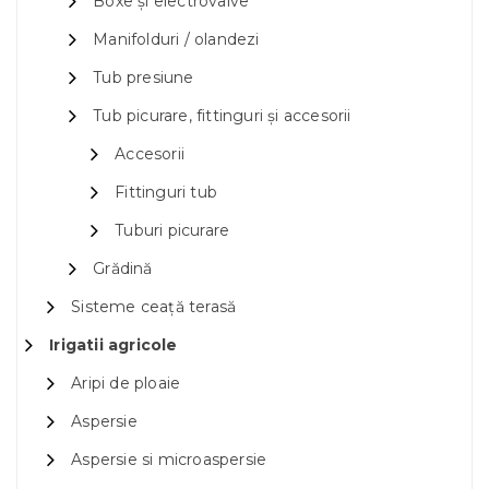
Boxe și electrovalve
Manifolduri / olandezi
Tub presiune
Tub picurare, fittinguri și accesorii
Accesorii
Fittinguri tub
Tuburi picurare
Grădină
Sisteme ceață terasă
Irigatii agricole
Aripi de ploaie
Aspersie
Aspersie si microaspersie