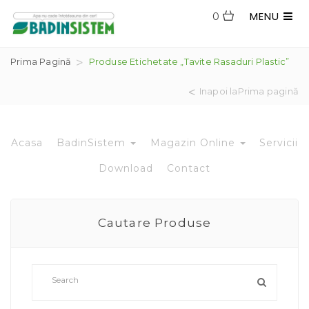
MENU
0
Prima Pagină
Produse Etichetate „tavite Rasaduri Plastic”
Inapoi laPrima pagină
Acasa
BadinSistem
Magazin Online
Servicii
Download
Contact
Cautare Produse