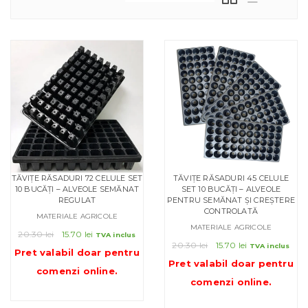
TĂVIȚE RĂSADURI 72 CELULE SET
TĂVIȚE RĂSADURI 45 CELULE
10 BUCĂȚI – ALVEOLE SEMĂNAT
SET 10 BUCĂȚI – ALVEOLE
REGULAT
PENTRU SEMĂNAT ȘI CREȘTERE
CONTROLATĂ
MATERIALE AGRICOLE
MATERIALE AGRICOLE
Prețul
Prețul
20.30
lei
15.70
lei
TVA inclus
Prețul
Prețul
inițial
curent
20.30
lei
15.70
lei
TVA inclus
Pret valabil doar pentru
inițial
curent
a
este:
Pret valabil doar pentru
comenzi online
.
a
este:
fost:
15.70 lei.
comenzi online
.
fost:
15.70 lei.
20.30 lei.
20.30 lei.