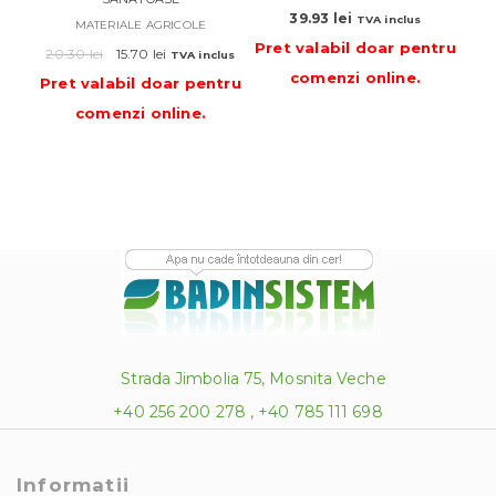
39.93
lei
TVA inclus
MATERIALE AGRICOLE
39
Pret valabil doar pentru
Prețul
Prețul
20.30
lei
15.70
lei
TVA inclus
Pre
inițial
curent
comenzi online
.
Pret valabil doar pentru
a
este:
comenzi online
.
fost:
15.70 lei.
20.30 lei.
Strada Jimbolia 75, Mosnita Veche
+40 256 200 278 , +40 785 111 698
Informatii