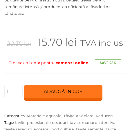
semănare intensă și producerea eficientă a răsadurilor
sănătoase.
Prețul
Prețul
15.70
lei
TVA inclus
20.30
lei
inițial
curent
Pret valabil doar pentru
comenzi online
.
SAVE 23%
a
este:
Cantitate
ADAUGĂ ÎN COȘ
fost:
15.70 lei.
Tăvițe
răsaduri
20.30 lei.
72
Categories:
Materiale agricole
,
Tăvițe alveolare
,
Reduceri
celule
Tags:
tavite profesionale rasaduri
,
tavi semanare intensiva
,
SET
tavite rasaduri
,
accesorii horticultura
,
tavite seminte
,
tavite