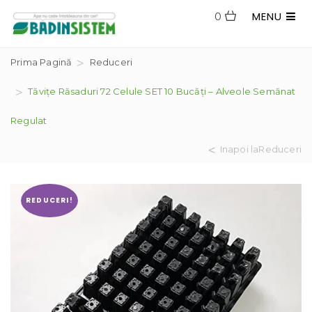
MENU
0
Prima Pagină
Reduceri
Tăvițe Răsaduri 72 Celule SET 10 Bucăți – Alveole Semănat
Regulat
Inapoi laReduceri
REDUCERI!