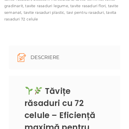
10
gradinarit
,
tavite rasaduri legume
,
tavite rasaduri flori
,
tavite
semanat
,
tavite rasaduri plastic
,
tavi pentru rasaduri
,
tavita
bucăți
rasaduri 72 celule
–
Alveole
semănat
regulat
DESCRIERE
Tăvițe
răsaduri cu 72
celule – Eficiență
maximă pentru