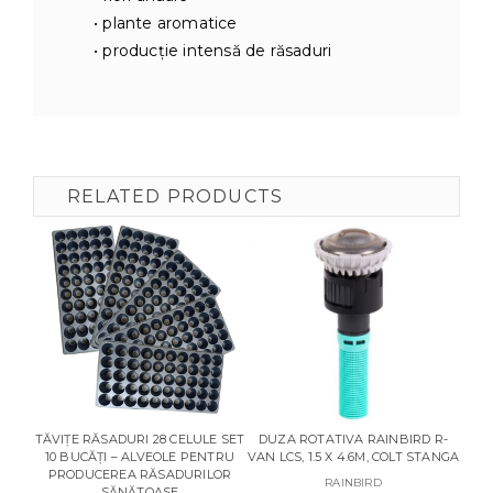
• plante aromatice
• producție intensă de răsaduri
RELATED PRODUCTS
TĂVIȚE RĂSADURI 28 CELULE SET
DUZA ROTATIVA RAINBIRD R-
D
10 BUCĂȚI – ALVEOLE PENTRU
VAN LCS, 1.5 X 4.6M, COLT STANGA
R‑VA
PRODUCEREA RĂSADURILOR
RAINBIRD
SĂNĂTOASE