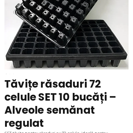
Tăvițe răsaduri 72
celule SET 10 bucăți –
Alveole semănat
regulat
SET tăvițe pentru răsaduri cu 72 celule, ideală pentru