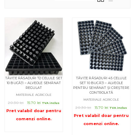
TĂVIȚE RĂSADURI 72 CELULE SET
TĂVIȚE RĂSADURI 45 CELULE
10 BUCĂȚI – ALVEOLE SEMĂNAT
SET 10 BUCĂȚI – ALVEOLE
REGULAT
PENTRU SEMĂNAT ȘI CREȘTERE
CONTROLATĂ
MATERIALE AGRICOLE
MATERIALE AGRICOLE
Prețul
Prețul
20.30
lei
15.70
lei
TVA inclus
Prețul
Prețul
inițial
curent
20.30
lei
15.70
lei
TVA inclus
Pret valabil doar pentru
inițial
curent
a
este:
Pret valabil doar pentru
comenzi online
.
a
este:
fost:
15.70 lei.
comenzi online
.
fost:
15.70 lei.
20.30 lei.
20.30 lei.