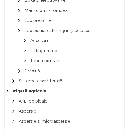
Boxe și electrovalve
Manifolduri / olandezi
Tub presiune
Tub picurare, fittinguri și accesorii
Accesorii
Fittinguri tub
Tuburi picurare
Grădină
Sisteme ceață terasă
Irigatii agricole
Aripi de ploaie
Aspersie
Aspersie si microaspersie