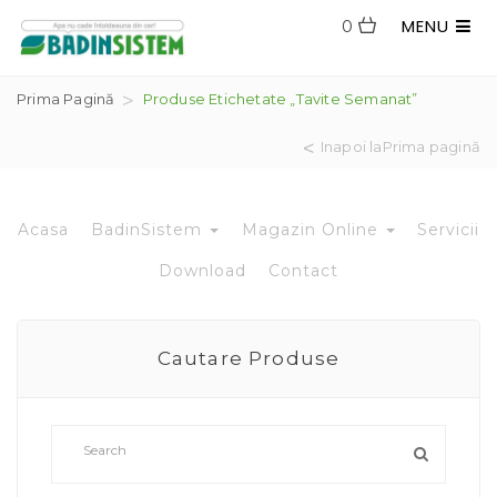
MENU
0
Prima Pagină
Produse Etichetate „tavite Semanat”
Inapoi laPrima pagină
Acasa
BadinSistem
Magazin Online
Servicii
Download
Contact
Cautare Produse