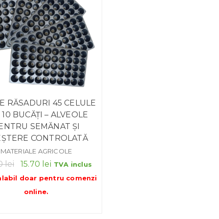
ȚE RĂSADURI 45 CELULE
 10 BUCĂȚI – ALVEOLE
ENTRU SEMĂNAT ȘI
EȘTERE CONTROLATĂ
MATERIALE AGRICOLE
Prețul
Prețul
30
lei
15.70
lei
TVA inclus
inițial
curent
alabil doar pentru
comenzi
a
este:
online
.
fost:
15.70 lei.
20.30 lei.