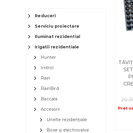
Reduceri
Serviciu proiectare
Iluminat rezidential
Irigatii rezidentiale
Hunter
TĂVI
Irritrol
SET
P
Rain
CR
RainBird
Baccara
20.
Pret v
Accesorii
Unelte rezidențiale
Boxe și electrovalve