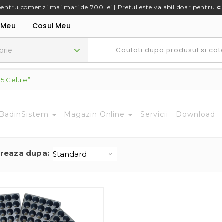
pentru comenzi mai mari de 700 lei | Pretul este valabil doar pentru
c
 Meu
Cosul Meu
45 Celule”
BadinSistem
Magazin Online
Servicii
Download
treaza dupa: