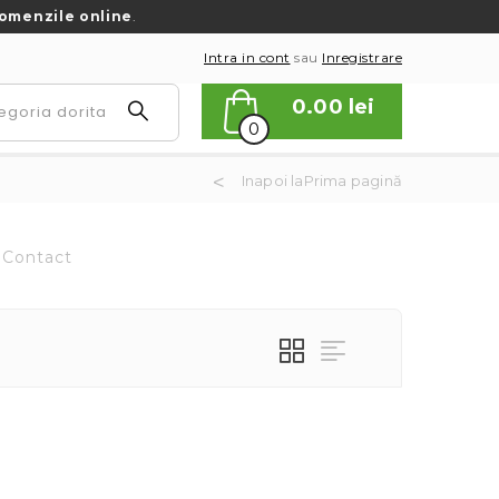
omenzile online
.
Intra in cont
sau
Inregistrare
0.00
lei
0
Inapoi laPrima pagină
Contact