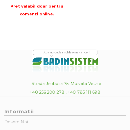
de
Pret valabil doar pentru
prețuri:
comenzi online
.
111.85 lei
până
la
122.02 lei
Strada Jimbolia 75, Mosnita Veche
+40 256 200 278 , +40 785 111 698
Informatii
Despre Noi