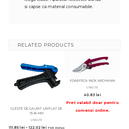
si capse ca material consumabile.
RELATED PRODUCTS
FOARFECA INOX ARCHMAN
UNELTE
40.83
lei
C
Pret valabil doar pentru
CLESTE DE GAURIT LAYFLAT DE
comenzi online
.
15-16 MM
UNELTE
Pre
Interval
111.85
lei
–
122.02
lei
TVA inclus