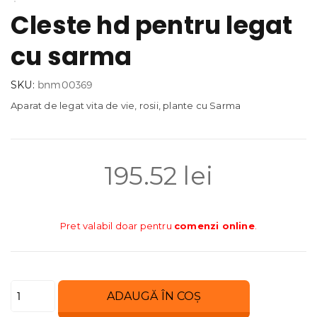
Cleste hd pentru legat
cu sarma
SKU:
bnm00369
Aparat de legat vita de vie, rosii, plante cu Sarma
195.52
lei
Pret valabil doar pentru
comenzi online
.
Cantitate
ADAUGĂ ÎN COȘ
Cleste