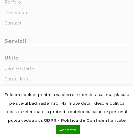
Porfolio
Prezentari
Contact
Servicii
Utile
Cerere Oferta
Contul Meu
GDPR – Politica De Confidentialitate
Folosim cookies pentru a va oferi o experienta cat mai placuta
pe site-ul badinsistem.ro. Mai multe detalii despre politica
noastra referitoare la protectia datelor cu caracter personal
puteti vedea aici:
GDPR - Politica de Confidentialitate
Accepta
© Copyright - Badin Sistem | realizat de
DowMedia