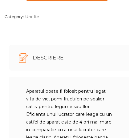
hd
pentru
Category:
Unelte
legat
cu
sarma
DESCRIERE
Aparatul poate fi folosit pentru legat
vita de vie, pomi fructiferi pe spalier
cat si pentru legume sau flori.
Eficienta unui lucrator care leaga cu un
astfel de aparat este de 4 ori mai mare
in comparatie cu a unui lucrator care
leaga clasic. Aparatul foloseste banda