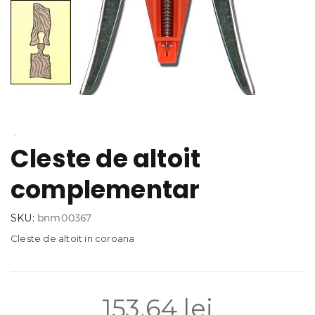
Cleste de altoit
complementar
SKU:
bnm00367
Cleste de altoit in coroana
153.64
lei