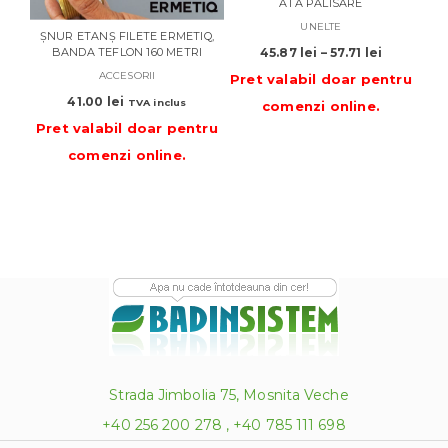
ATA PALISARE
UNELTE
ȘNUR ETANȘ FILETE ERMETIQ,
CL
Interval
BANDA TEFLON 160 METRI
45.87
lei
–
57.71
lei
de
ACCESORII
Pret valabil doar pentru
prețuri:
41.00
lei
TVA inclus
comenzi online
.
45.87 lei
Pre
Pret valabil doar pentru
până
la
comenzi online
.
57.71 lei
Strada Jimbolia 75, Mosnita Veche
+40 256 200 278 , +40 785 111 698