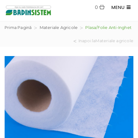
MENU
0
Prima Pagină
Materiale Agricole
Plasa/folie Anti-Inghet
Inapoi laMateriale agricole