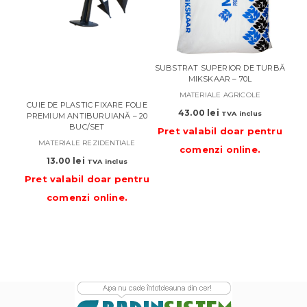
TĂVI
10
PR
SUBSTRAT SUPERIOR DE TURBĂ
20
MIKSKAAR – 70L
Pre
MATERIALE AGRICOLE
CUIE DE PLASTIC FIXARE FOLIE
43.00
lei
TVA inclus
PREMIUM ANTIBURUIANĂ – 20
BUC/SET
Pret valabil doar pentru
MATERIALE REZIDENTIALE
comenzi online
.
13.00
lei
TVA inclus
Pret valabil doar pentru
comenzi online
.