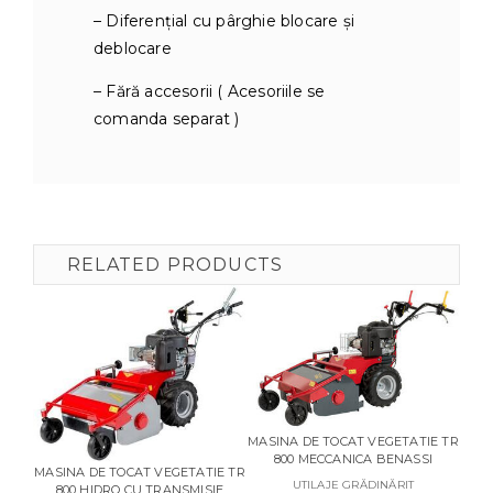
– Diferențial cu pârghie blocare și
deblocare
– Fără accesorii ( Acesoriile se
comanda separat )
RELATED PRODUCTS
MASINA DE TOCAT VEGETATIE TR
800 MECCANICA BENASSI
MASINA DE TOCAT VEGETATIE TR
M
UTILAJE GRĂDINĂRIT
800 HIDRO CU TRANSMISIE