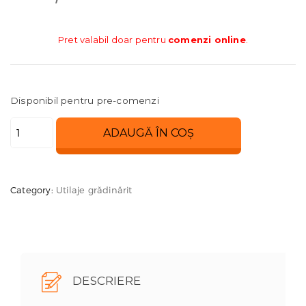
Pret valabil doar pentru
comenzi online
.
Disponibil pentru pre-comenzi
Cantitate
ADAUGĂ ÎN COȘ
Motocultor
620
Meccanica
Category:
Utilaje grădinărit
Benassi
DESCRIERE