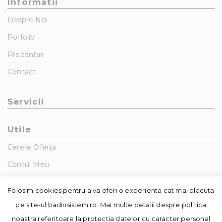
Informatii
Despre Noi
Porfolio
Prezentari
Contact
Servicii
Utile
Cerere Oferta
Contul Meu
GDPR – Politica De Confidentialitate
Folosim cookies pentru a va oferi o experienta cat mai placuta
pe site-ul badinsistem.ro. Mai multe detalii despre politica
noastra referitoare la protectia datelor cu caracter personal