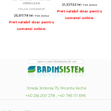
HIDRAULICA
21,327.52
lei
TVA inclus
UTILAJE GRĂDINĂRIT
Pret valabil doar pentru
25,517.78
lei
TVA inclus
comenzi online
.
Pre
Pret valabil doar pentru
comenzi online
.
Strada Jimbolia 75, Mosnita Veche
+40 256 200 278 , +40 785 111 698