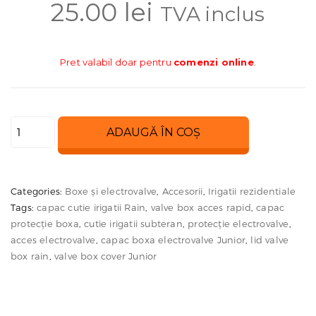
25.00
lei
TVA inclus
Pret valabil doar pentru
comenzi online
.
Cantitate
ADAUGĂ ÎN COȘ
Capac
boxa
electrovane
Categories:
Boxe și electrovalve
,
Accesorii
,
Irigatii rezidentiale
Junior
Tags:
capac cutie irigatii Rain
,
valve box acces rapid
,
capac
protecție boxa
,
cutie irigatii subteran
,
protecție electrovalve
,
acces electrovalve
,
capac boxa electrovalve Junior
,
lid valve
box rain
,
valve box cover Junior