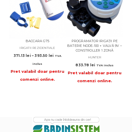
BO
BACCARA G75
PROGRAMATOR IRIGAȚII PE
Pre
BATERIE NODE‑100 + VALVĂ 9V –
IRIGATII REZIDENTIALE
CONSTROLLER 1 ZONĂ
Interval
371.13
lei
–
393.50
lei
TVA
HUNTER
de
inclus
833.78
lei
TVA inclus
prețuri:
Pret valabil doar pentru
371.13 lei
Pret valabil doar pentru
până
comenzi online
.
comenzi online
.
la
393.50 lei