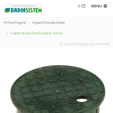
MENU
0
Prima Pagină
Irigatii Rezidentiale
Capac Boxa Electrovane Junior
Inapoi laIrigatii rezidentiale