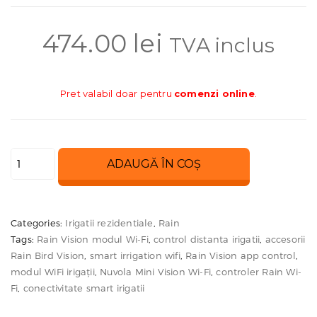
474.00
lei
TVA inclus
Pret valabil doar pentru
comenzi online
.
Cantitate
ADAUGĂ ÎN COȘ
Modul
Nuvola
Mini
Categories:
Irigatii rezidentiale
,
Rain
Vision
Tags:
Rain Vision modul Wi-Fi
,
control distanta irigatii
,
accesorii
–
Rain Bird Vision
,
smart irrigation wifi
,
Rain Vision app control
,
Wi-
modul WiFi irigații
,
Nuvola Mini Vision Wi-Fi
,
controler Rain Wi-
Fi
,
conectivitate smart irigatii
Fi
smart