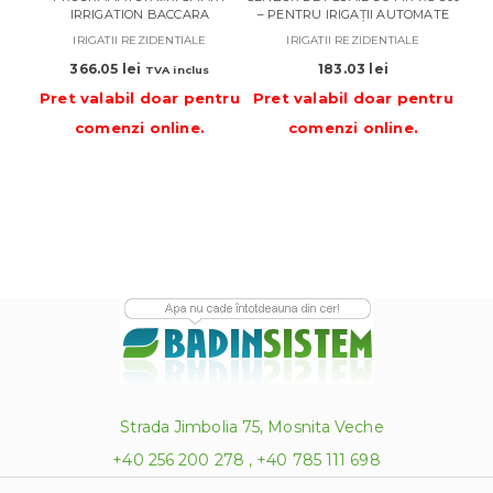
IRRIGATION BACCARA
– PENTRU IRIGAȚII AUTOMATE
RIC
IRIGATII REZIDENTIALE
IRIGATII REZIDENTIALE
366.05
lei
183.03
lei
TVA inclus
Pret valabil doar pentru
Pret valabil doar pentru
Pre
comenzi online
.
comenzi online
.
Strada Jimbolia 75, Mosnita Veche
+40 256 200 278 , +40 785 111 698