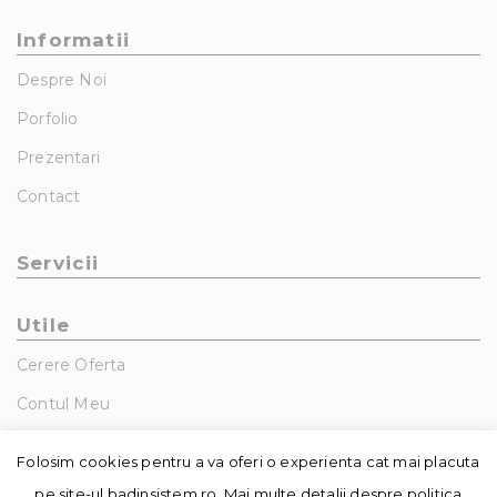
Informatii
Despre Noi
Porfolio
Prezentari
Contact
Servicii
Utile
Cerere Oferta
Contul Meu
GDPR – Politica De Confidentialitate
Folosim cookies pentru a va oferi o experienta cat mai placuta
pe site-ul badinsistem.ro. Mai multe detalii despre politica