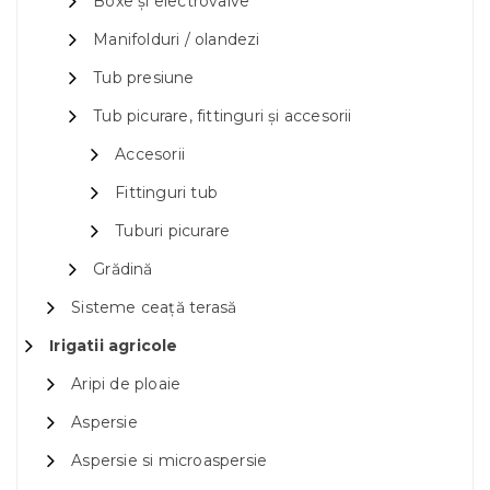
Boxe și electrovalve
Manifolduri / olandezi
Tub presiune
Tub picurare, fittinguri și accesorii
Accesorii
Fittinguri tub
Tuburi picurare
Grădină
Sisteme ceață terasă
Irigatii agricole
Aripi de ploaie
Aspersie
Aspersie si microaspersie