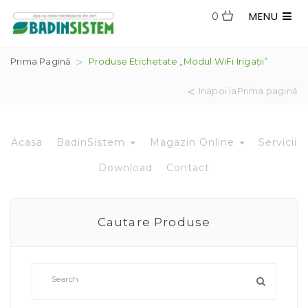
MENU
0
Prima Pagină
Produse Etichetate „modul WiFi Irigații”
Inapoi laPrima pagină
Acasa
BadinSistem
Magazin Online
Servicii
Download
Contact
Cautare Produse