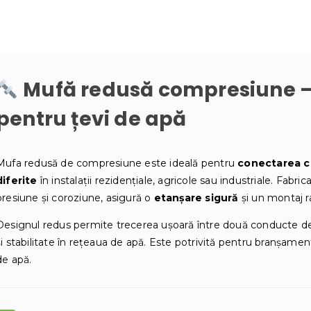
Mufă redusă compresiune –
pentru țevi de apă
Mufa redusă de compresiune este ideală pentru
conectarea c
diferite
în instalații rezidențiale, agricole sau industriale. Fabric
presiune și coroziune, asigură o
etanșare sigură
și un montaj ra
Designul redus permite trecerea ușoară între două conducte de 
și stabilitate în rețeaua de apă. Este potrivită pentru branșament
de apă.