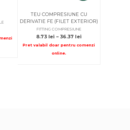
TEU COMPRESIUNE CU
DERIVATIE FE (FILET EXTERIOR)
LE
Interval
FITTING COMPRESIUNE
Interval
8.73
lei
–
36.37
lei
de
menzi
de
Pret valabil doar pentru
comenzi
prețuri:
prețuri:
online
.
2.69 lei
8.73 lei
până
până
la
la
12.54 lei
36.37 lei