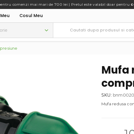
pentru comenzi mai mari de 700 lei | Pretul este valabil doar pentru
c
 Meu
Cosul Meu
presiune
Mufa 
compr
SKU:
bnm0020
Mufa redusa co
1