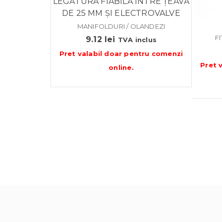
LEGĂTURĂ FIABILĂ ÎNTRE ȚEAVĂ
DE 25 MM ȘI ELECTROVALVE
MANIFOLDURI / OLANDEZI
F
9.12
lei
TVA inclus
Pret valabil doar pentru
comenzi
Pret 
online
.