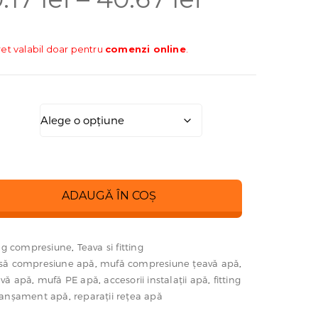
de
ret valabil doar pentru
comenzi online
.
prețuri:
10.17 lei
până
ADAUGĂ ÎN COȘ
la
ing compresiune
,
Teava si fitting
40.67 lei
să compresiune apă
,
mufă compresiune țeavă apă
,
avă apă
,
mufă PE apă
,
accesorii instalații apă
,
fitting
anșament apă
,
reparații rețea apă