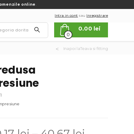
omenzile online
.
Intra in cont
sau
Inregistrare
0.00
lei
0
Inapoi laTeava si fitting
redusa
esiune
1
mpresiune
Interval
0.17
lei
–
40.67
lei