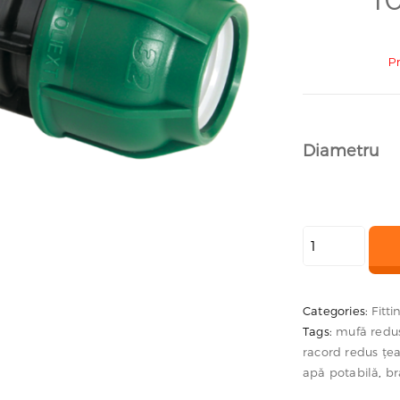
P
Diametru
Cantitate
Mufa
redusa
compresiune
Categories:
Fitt
Tags:
mufă redu
racord redus țe
apă potabilă
,
br