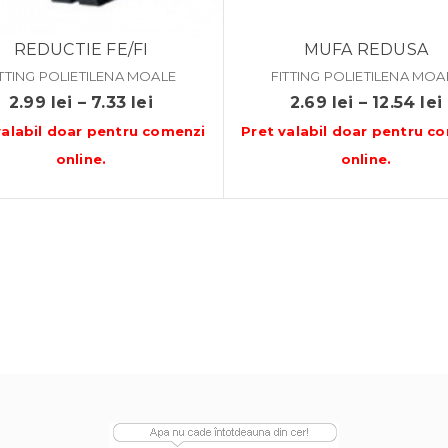
REDUCTIE FE/FI
MUFA REDUSA
ITTING POLIETILENA MOALE
FITTING POLIETILENA MOA
Interval
2.99
lei
–
7.33
lei
2.69
lei
–
12.54
lei
de
valabil doar pentru
comenzi
Pret valabil doar pentru
co
prețuri:
online
.
online
.
2.99 lei
până
la
7.33 lei