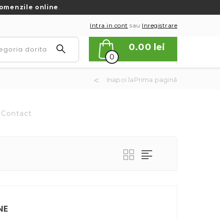
omenzile online
.
Intra in cont
sau
Inregistrare
0.00
lei
0
Inapoi laPrima pagină
Contact
NE