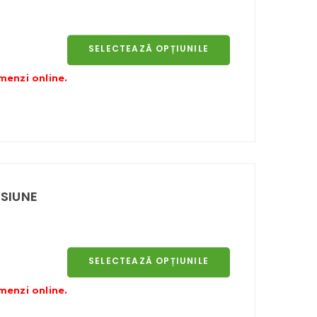
SELECTEAZĂ OPȚIUNILE
al
menzi online
.
i:
ei
lei
SIUNE
SELECTEAZĂ OPȚIUNILE
val
menzi online
.
ri: