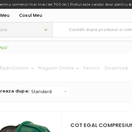
pentru comenzi mai mari de 700 lei | Pretul este valabil doar pentru
c
 Meu
Cosul Meu
 Apă”
BadinSistem
Magazin Online
Servicii
Download
treaza dupa:
COT EGAL COMPRESIU