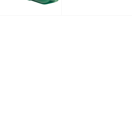
10.17 
până
la
40.67