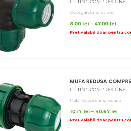
FITTING COMPRESIUNE
Cot egal compresiune
Interv
8.00
lei
–
47.00
lei
de
Pret valabil doar pentru
co
prețur
8.00 l
până
la
47.00 
MUFA REDUSA COMPRE
FITTING COMPRESIUNE
Mufa redusa compresiune
Inter
10.17
lei
–
40.67
lei
de
Pret valabil doar pentru
co
prețu