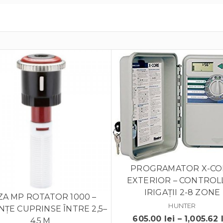
PROGRAMATOR X-CO
EXTERIOR – CONTROL
IRIGAȚII 2-8 ZONE
A MP ROTATOR 1000 –
HUNTER
NȚE CUPRINSE ÎNTRE 2,5–
605.00
lei
–
1,005.62
4,5 M