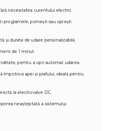
ără necesitatea curentului electric.
i programele, pornești sau oprești
ă și durata de udare personalizabilă.
ement de 1 minut.
miditate, pentru a opri automat udarea.
 împotriva apei și prafului, ideală pentru
irectă la electrovalve DC.
 oprirea neașteptată a sistemului.