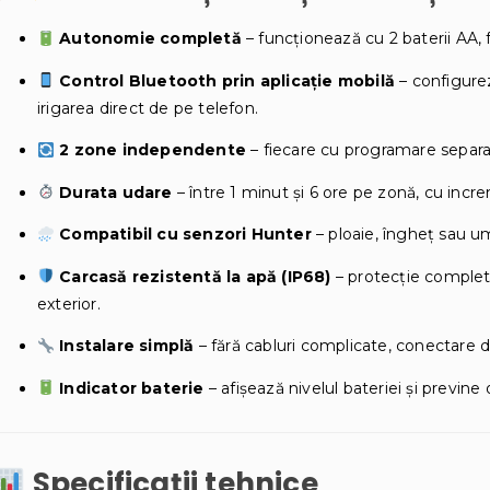
Autonomie completă
– funcționează cu 2 baterii AA, f
Control Bluetooth prin aplicație mobilă
– configurez
irigarea direct de pe telefon.
2 zone independente
– fiecare cu programare separat
Durata udare
– între 1 minut și 6 ore pe zonă, cu incr
Compatibil cu senzori Hunter
– ploaie, îngheț sau u
Carcasă rezistentă la apă (IP68)
– protecție completă
exterior.
Instalare simplă
– fără cabluri complicate, conectare d
Indicator baterie
– afișează nivelul bateriei și previne
Specificații tehnice