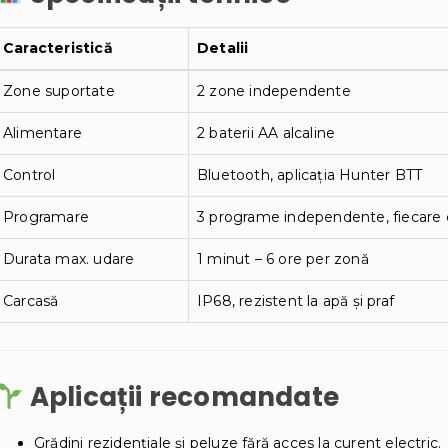
Caracteristică
Detalii
Zone suportate
2 zone independente
Alimentare
2 baterii AA alcaline
Control
Bluetooth, aplicația Hunter BTT
Programare
3 programe independente, fiecare cu
Durata max. udare
1 minut – 6 ore per zonă
Carcasă
IP68, rezistent la apă și praf
Aplicații recomandate
Grădini rezidențiale și peluze fără acces la curent electric.