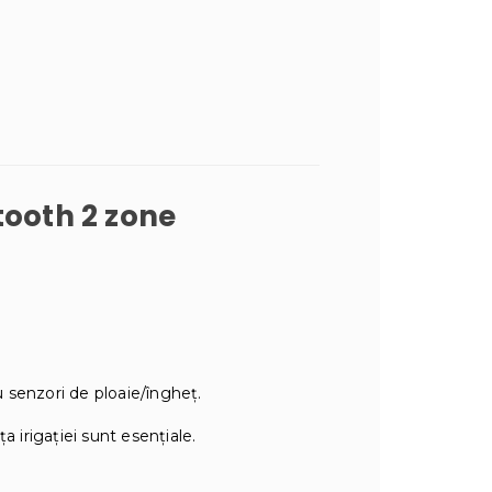
tooth 2 zone
cu senzori de ploaie/îngheț.
a irigației sunt esențiale.