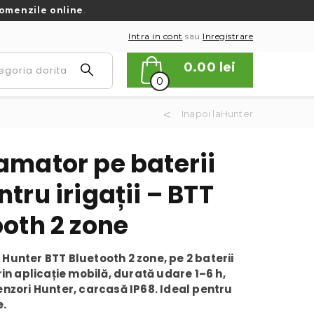
omenzile online
.
Intra in cont
sau
Inregistrare
0.00
lei
0
Inapoi laHunter
amator pe baterii
tru irigații – BTT
ooth 2 zone
unter BTT Bluetooth 2 zone, pe 2 baterii
rin aplicație mobilă, durată udare 1–6 h,
nzori Hunter, carcasă IP68. Ideal pentru
e.