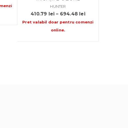
de
menzi
HUNTER
prețuri:
Interval
410.79
lei
–
694.48
lei
605.00 lei
de
Pret valabil doar pentru
comenzi
până
prețuri:
online
.
la
410.79 lei
1,005.62 lei
până
la
694.48 lei