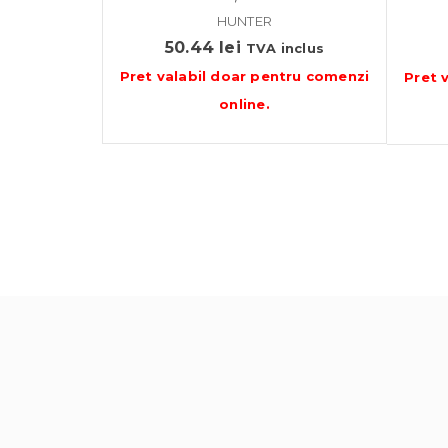
HUNTER
50.44
lei
TVA inclus
Pret valabil doar pentru
comenzi
Pret 
online
.