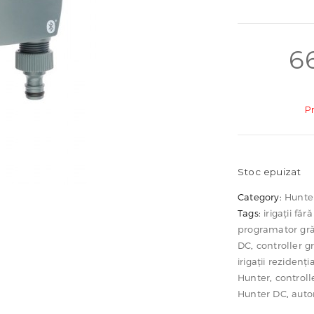
6
P
Stoc epuizat
Category:
Hunte
Tags:
irigații făr
programator gr
DC
,
controller g
irigații rezidenți
Hunter
,
controlle
Hunter DC
,
auto