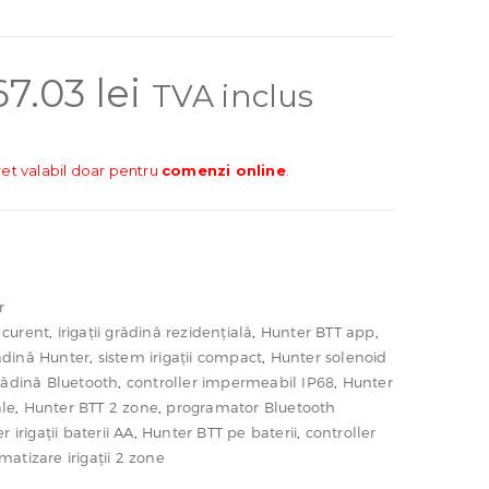
67.03
lei
TVA inclus
ret valabil doar pentru
comenzi online
.
r
ă curent
,
irigații grădină rezidențială
,
Hunter BTT app
,
ădină Hunter
,
sistem irigații compact
,
Hunter solenoid
rădină Bluetooth
,
controller impermeabil IP68
,
Hunter
ale
,
Hunter BTT 2 zone
,
programator Bluetooth
r irigații baterii AA
,
Hunter BTT pe baterii
,
controller
matizare irigații 2 zone