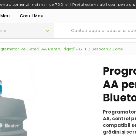
pentru comenzi mai mari de 700 lei | Pretul este valabil doar pentru
c
 Meu
Cosul Meu
gramator Pe Baterii AA Pentru Irigații – BTT Bluetooth 2 Zone
Progr
AA pen
Bluet
Programator H
AA, control p
compatibil se
grădini și ser