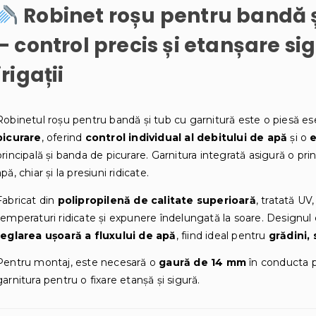
Robinet roșu pentru bandă ș
– control precis și etanșare si
irigații
Robinetul roșu pentru bandă și tub cu garnitură este o piesă es
picurare
, oferind
control individual al debitului de apă
și o
e
principală și banda de picurare. Garnitura integrată asigură o pr
apă, chiar și la presiuni ridicate.
Fabricat din
polipropilenă de calitate superioară
, tratată UV
temperaturi ridicate și expunere îndelungată la soare. Designu
reglarea ușoară a fluxului de apă
, fiind ideal pentru
grădini, 
Pentru montaj, este necesară o
gaură de 14 mm
în conducta pr
garnitura pentru o fixare etanșă și sigură.