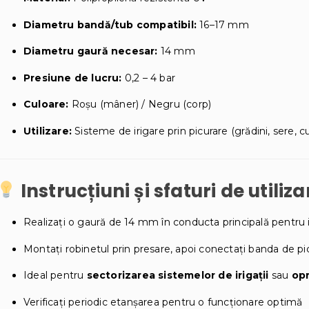
Diametru bandă/tub compatibil:
16–17 mm
Diametru gaură necesar:
14 mm
Presiune de lucru:
0,2 – 4 bar
Culoare:
Roșu (mâner) / Negru (corp)
Utilizare:
Sisteme de irigare prin picurare (grădini, sere, cu
Instrucțiuni și sfaturi de utiliza
Realizați o gaură de 14 mm în conducta principală pentru i
Montați robinetul prin presare, apoi conectați banda de pi
Ideal pentru
sectorizarea sistemelor de irigații
sau
opr
Verificați periodic etanșarea pentru o funcționare optimă