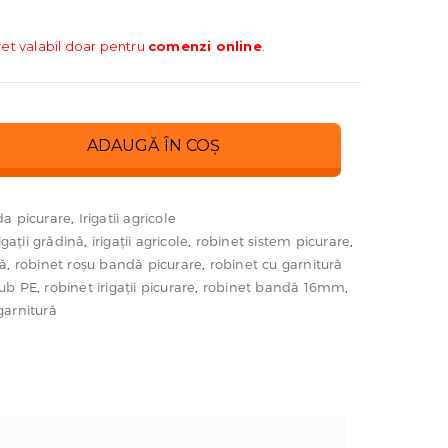
ret valabil doar pentru
comenzi online
.
ADAUGĂ ÎN COȘ
a picurare
,
Irigatii agricole
rigații grădină
,
irigații agricole
,
robinet sistem picurare
,
pă
,
robinet roșu bandă picurare
,
robinet cu garnitură
tub PE
,
robinet irigații picurare
,
robinet bandă 16mm
,
garnitură