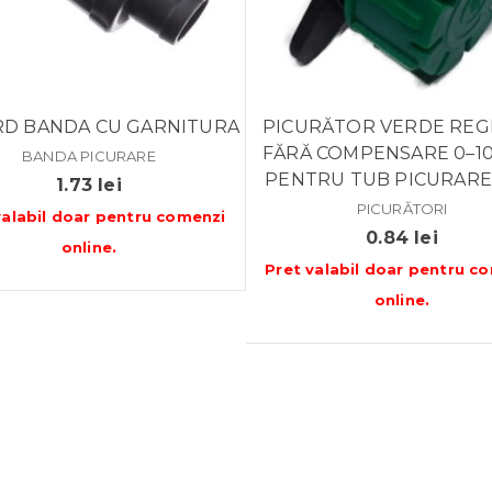
D BANDA CU GARNITURA
PICURĂTOR VERDE REG
FĂRĂ COMPENSARE 0–10
BANDA PICURARE
PENTRU TUB PICURARE
1.73
lei
PICURĂTORI
valabil doar pentru
comenzi
0.84
lei
online
.
Pret valabil doar pentru
co
online
.