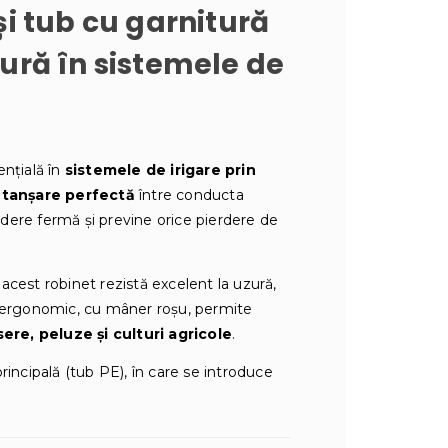
i tub cu garnitură
gură în sistemele de
ențială în
sistemele de irigare prin
tanșare perfectă
între conducta
indere fermă și previne orice pierdere de
, acest robinet rezistă excelent la uzură,
l ergonomic, cu mâner roșu, permite
sere, peluze și culturi agricole
.
incipală (tub PE), în care se introduce