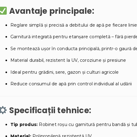
Avantaje principale:
Reglare simplă și precisă a debitului de apă pe fiecare lini
Garnitură integrată pentru etanșare completă – fără pierd
Se montează ușor în conducta principală, printr-o gaură 
Material durabil, rezistent la UV, coroziune și presiune
Ideal pentru grădini, sere, gazon și culturi agricole
Reduce consumul de apă prin control individual al udării
Specificații tehnice:
Tip produs:
Robinet roșu cu garnitură pentru bandă și tu
Material:
Polipropilenă rezistentă UV