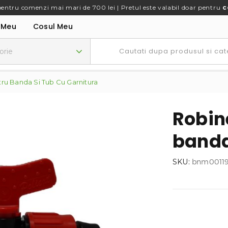
pentru comenzi mai mari de 700 lei | Pretul este valabil doar pentru
c
 Meu
Cosul Meu
ru Banda Si Tub Cu Garnitura
Robin
banda
SKU:
bnm0011