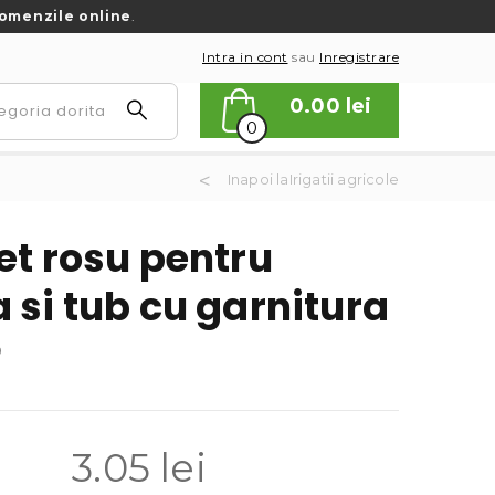
omenzile online
.
Intra in cont
sau
Inregistrare
0.00
lei
0
Inapoi laIrigatii agricole
et rosu pentru
 si tub cu garnitura
9
3.05
lei