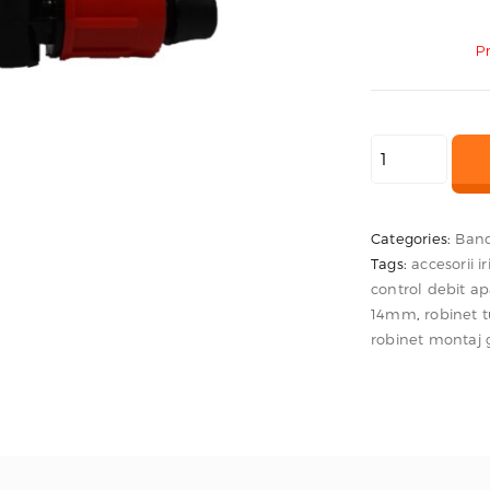
P
Cantitate
Robinet
rosu
pentru
Categories:
Band
Tags:
accesorii i
banda
control debit a
si
14mm
,
robinet 
tub
robinet montaj 
cu
garnitura