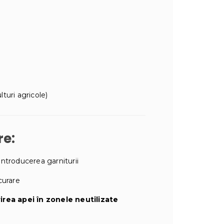
lturi agricole)
re:
ntroducerea garniturii
curare
irea apei în zonele neutilizate