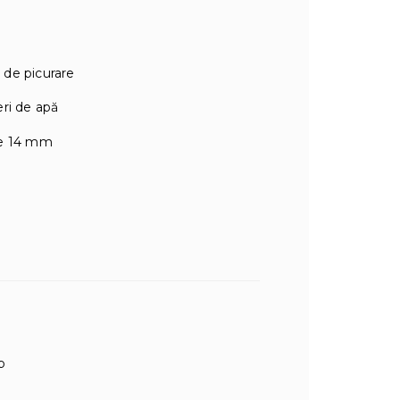
e de picurare
eri de apă
de 14 mm
b