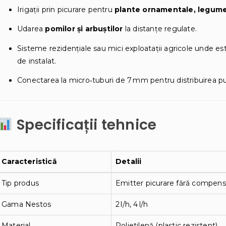
Irigații prin picurare pentru
plante ornamentale, legume,
Udarea
pomilor și arbuștilor
la distanțe regulate.
Sisteme rezidențiale sau mici exploatații agricole unde es
de instalat.
Conectarea la micro‑tuburi de 7 mm pentru distribuirea pu
Specificații tehnice
Caracteristică
Detalii
Tip produs
Emitter picurare fără compens
Gama Nestos
2 l/h, 4 l/h
Material
Polietilenă (plastic rezistent)