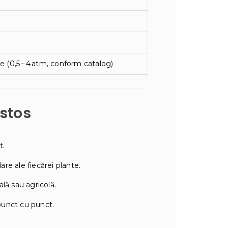
e (0,5 – 4 atm, conform catalog)
estos
t.
are ale fiecărei plante.
lă sau agricolă.
 punct cu punct.