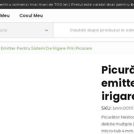
pentru comenzi mai mari de 700 lei | Pretul este valabil doar pentru
c
 Meu
Cosul Meu
 Emitter Pentru Sistem De Irigare Prin Picurare
Picur
emitt
irigar
SKU:
bnm00111
Picurător Nestos 
debite multiple 
micro‑tub 4 mm. 