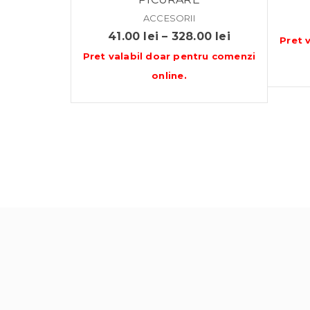
ACCESORII
Interval
41.00
lei
–
328.00
lei
Pret 
de
Pret valabil doar pentru
comenzi
prețuri:
online
.
41.00 lei
până
la
328.00 lei