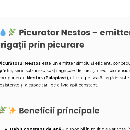
irigare
prin
picurare
Picurator Nestos
– emitte
irigații prin picurare
Picurătorul Nestos
este un emitter simplu și eficient, conce
grădini, sere, solarii sau spații agricole de mici și medii dimens
componente
Nestos (Palaplast)
, utilizat pe scară largă în sis
rezistente și a capacității de a livra apă constant.
Beneficii principale
Debit constant de apă
– disponibil în multiple variante (