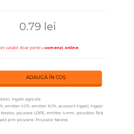
0.79
lei
ret valabil doar pentru
comenzi online
.
ADAUGĂ ÎN COȘ
ători
,
Irigatii agricole
/h
,
emitter 4 l/h
,
emitter 6 l/h
,
accesorii irigații
,
irigații
 Nestos
,
picurare LDPE
,
emitter 4 mm
,
picurător fără
igatii prin picurare
,
Picurator Nestos