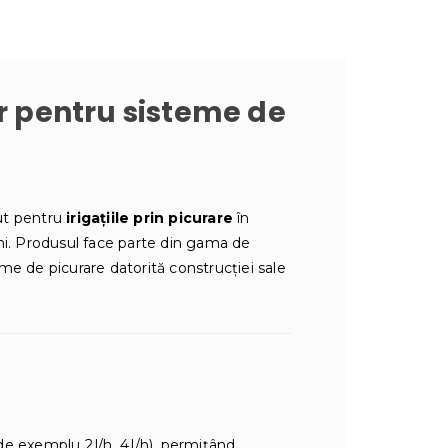
r pentru sisteme de
put pentru
irigațiile prin picurare
în
iuni. Produsul face parte din gama de
teme de picurare datorită construcției sale
de exemplu 2 l/h, 4 l/h), permițând