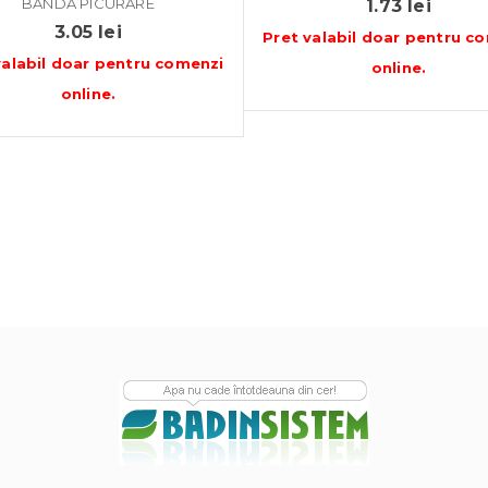
BANDA PICURARE
1.73
lei
3.05
lei
Pret valabil doar pentru
co
valabil doar pentru
comenzi
online
.
online
.