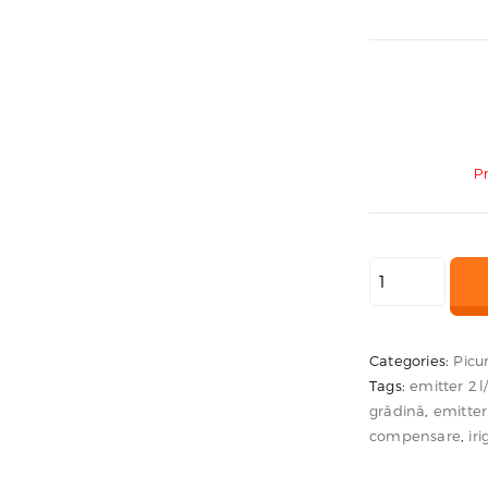
P
Cantitate
Picurător
Nestos
–
Categories:
Picur
Tags:
emitter 2 l
emitter
grădină
,
emitter
pentru
compensare
,
ir
sistem
de