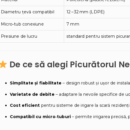
Diametru țevă compatibil
12 – 32 mm (LDPE)
Micro‑tub conexiune
7 mm
Presiune de lucru
standard pentru sistem picurar
De ce să alegi Picurătorul N
Simplitate și fiabilitate
– design robust și ușor de instala
Varietate de debite
– adaptare la nevoile specifice de ud
Cost eficient
pentru sisteme de irigare la scară rezidenția
Compatibil cu micro‑tuburi
– permite irrigarea precisă,