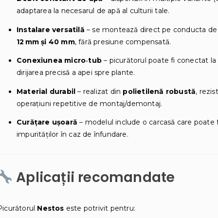
adaptarea la necesarul de apă al culturii tale.
Instalare versatilă
– se montează direct pe conducta de 
12 mm și 40 mm
, fără presiune compensată.
Conexiunea micro‑tub
– picurătorul poate fi conectat l
dirijarea precisă a apei spre plante.
Material durabil
– realizat din
polietilenă robustă
, rezis
operațiuni repetitive de montaj/demontaj.
Curățare ușoară
– modelul include o carcasă care poate f
impurităților în caz de înfundare.
Aplicații recomandate
Picurătorul
Nestos
este potrivit pentru: