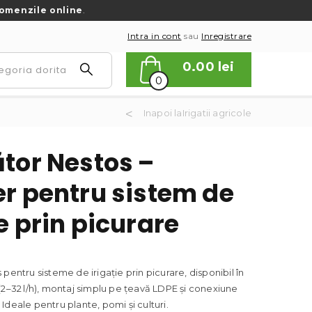
omenzile online
.
Intra in cont
sau
Inregistrare
0.00
lei
0
Inapoi laIrigatii agricole
ător Nestos –
er pentru sistem de
e prin picurare
pentru sisteme de irigație prin picurare, disponibil în
(2–32 l/h), montaj simplu pe țeavă LDPE și conexiune
Ideale pentru plante, pomi și culturi.