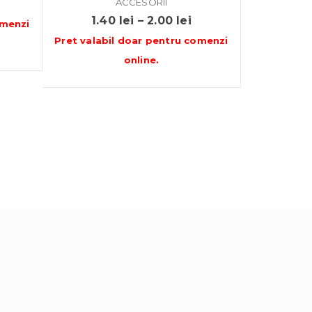
ACCESORII
Interval
1.40
lei
–
2.00
lei
menzi
de
Pret valabil doar pentru
comenzi
prețuri:
online
.
1.40 lei
până
la
2.00 lei