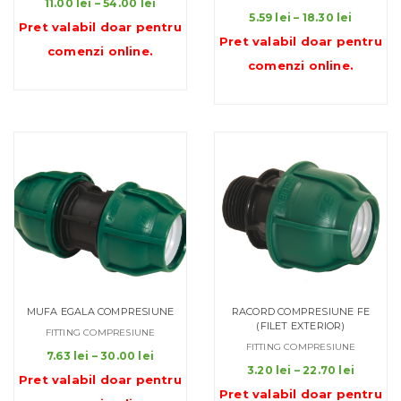
11.00
lei
–
54.00
lei
Interval
de
5.59
lei
–
18.30
lei
Pret valabil doar pentru
de
prețuri:
Pret valabil doar pentru
comenzi online
.
prețuri:
11.00 lei
comenzi online
.
5.59 lei
până
până
la
la
54.00 lei
18.30 le
MUFA EGALA COMPRESIUNE
RACORD COMPRESIUNE FE
(FILET EXTERIOR)
FITTING COMPRESIUNE
FITTING COMPRESIUNE
Interval
7.63
lei
–
30.00
lei
Interva
de
3.20
lei
–
22.70
lei
Pret valabil doar pentru
de
prețuri:
Pret valabil doar pentru