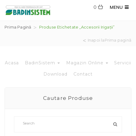
MENU
0
Prima Pagină
Produse Etichetate „accesorii Irigații”
Inapoi laPrima pagină
Acasa
BadinSistem
Magazin Online
Servicii
Download
Contact
Cautare Produse