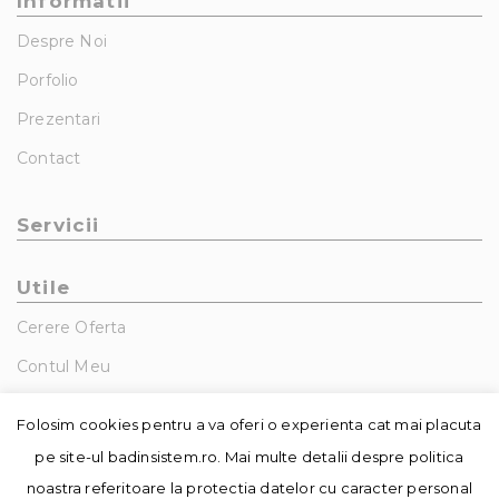
Informatii
Despre Noi
Porfolio
Prezentari
Contact
Servicii
Utile
Cerere Oferta
Contul Meu
GDPR – Politica De Confidentialitate
Folosim cookies pentru a va oferi o experienta cat mai placuta
pe site-ul badinsistem.ro. Mai multe detalii despre politica
noastra referitoare la protectia datelor cu caracter personal