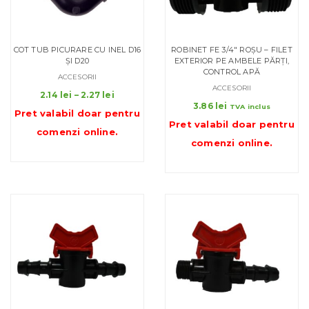
COT TUB PICURARE CU INEL D16
ROBINET FE 3/4″ ROȘU – FILET
ȘI D20
EXTERIOR PE AMBELE PĂRȚI,
CONTROL APĂ
ACCESORII
ACCESORII
Interval
2.14
lei
–
2.27
lei
de
3.86
lei
TVA inclus
Pret valabil doar pentru
prețuri:
Pret valabil doar pentru
comenzi online
.
2.14 lei
comenzi online
.
până
la
2.27 lei