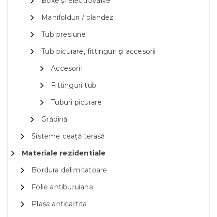
Boxe și electrovalve
Manifolduri / olandezi
Tub presiune
Tub picurare, fittinguri și accesorii
Accesorii
Fittinguri tub
Tuburi picurare
Grădină
Sisteme ceață terasă
Materiale rezidentiale
Bordura delimitatoare
Folie antiburuiana
Plasa anticartita