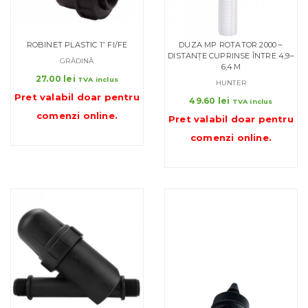
ROBINET PLASTIC 1” FI/FE
DUZA MP ROTATOR 2000 –
DISTANȚE CUPRINSE ÎNTRE 4,9–
GRĂDINĂ
6,4 M
27.00
lei
TVA inclus
HUNTER
Pret valabil doar pentru
49.60
lei
TVA inclus
comenzi online
.
Pret valabil doar pentru
comenzi online
.