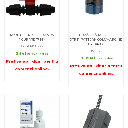
ROBINET TRECERE BANDA
DUZĂ FIXĂ RCS-515 –
PICURARE 17 MM
STRIP‑PATTERN COLŢ/MARGINE
DREAPTA
BANDA PICURARE
HUNTER
3.94
lei
TVA inclus
10.09
lei
TVA inclus
Pret valabil doar pentru
Pret valabil doar pentru
comenzi online
.
comenzi online
.