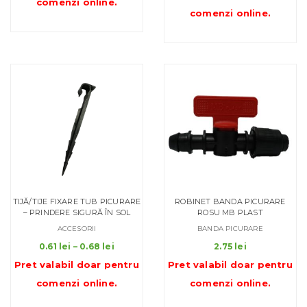
comenzi online
.
prețuri:
7.63 lei
comenzi online
.
3.20 lei
până
până
la
la
30.00 lei
22.70 le
TIJĂ/TIJE FIXARE TUB PICURARE
ROBINET BANDA PICURARE
– PRINDERE SIGURĂ ÎN SOL
ROSU MB PLAST
ACCESORII
BANDA PICURARE
Interval
0.61
lei
–
0.68
lei
2.75
lei
de
Pret valabil doar pentru
Pret valabil doar pentru
prețuri:
comenzi online
.
comenzi online
.
0.61 lei
până