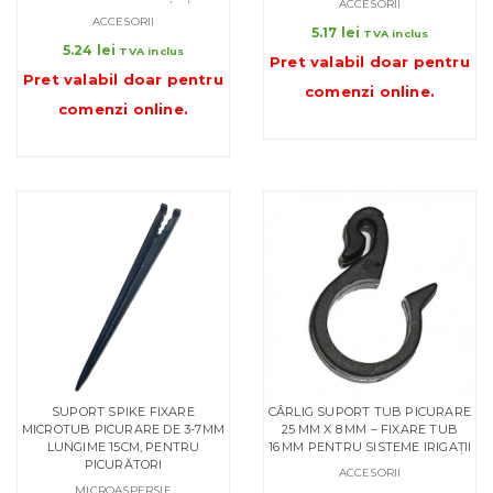
ACCESORII
ACCESORII
5.17
lei
TVA inclus
5.24
lei
TVA inclus
Pret valabil doar pentru
Pret valabil doar pentru
comenzi online
.
comenzi online
.
SUPORT SPIKE FIXARE
CÂRLIG SUPORT TUB PICURARE
MICROTUB PICURARE DE 3-7MM
25 MM X 8 MM – FIXARE TUB
LUNGIME 15CM, PENTRU
16 MM PENTRU SISTEME IRIGAȚII
PICURĂTORI
ACCESORII
MICROASPERSIE