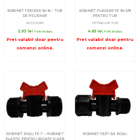
ROBINET TRECERE 16×16 – TUB
ROBINET PURJARE FE 16×3/8
DE PICURARE
PENTRU TUB
ACCESORII
FITTINGURI TUB
2.93
lei
4.65
lei
TVA inclus
TVA inclus
Pret valabil doar pentru
Pret valabil doar pentru
comenzi online
.
comenzi online
.
ROBINET ROȘU FE 1″ – ROBINET
ROBINET FE/FI 3/4 ROSU
PLASTIC PENTRU IRIGAȚII ȘI APĂ