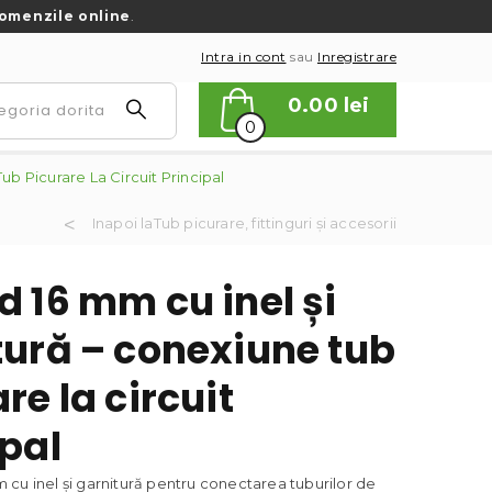
omenzile online
.
Intra in cont
sau
Inregistrare
0.00
lei
0
ub Picurare La Circuit Principal
Inapoi laTub picurare, fittinguri și accesorii
 16 mm cu inel și
tură – conexiune tub
re la circuit
ipal
cu inel și garnitură pentru conectarea tuburilor de