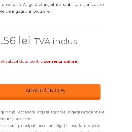
 principală. Asigură etanșeitate, stabilitate și instalare
le de irigații prin picurare.
1.56
lei
TVA inclus
ret valabil doar pentru
comenzi online
.
ADAUGĂ ÎN COȘ
nguri tub
,
Accesorii
,
Irigatii agricole
,
Irigatii rezidentiale
,
inguri și accesorii
a circuit principal
,
accesorii irigații
,
instalare rapida