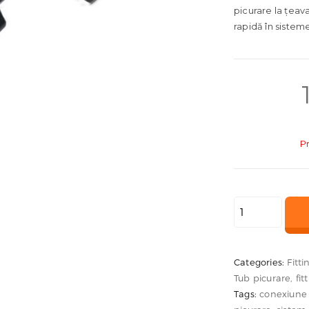
picurare la țeava
rapidă în sisteme
P
Cantitate
Racord
16
mm
Categories:
Fitti
Tub picurare, fitt
cu
Tags:
conexiune l
inel