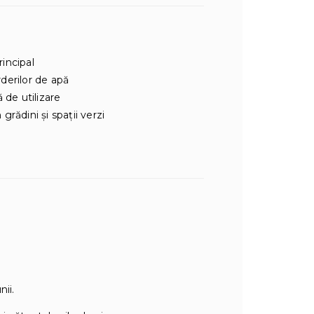
rincipal
derilor de apă
 de utilizare
grădini și spații verzi
ii.