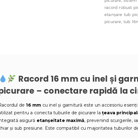
picurare
,
sistem
și
racord robust pi
garnitură
etanșare tub pi
–
picurare
,
tub 1
conexiune
tub
picurare
la
circuit
principal
Racord 16 mm cu inel și garn
picurare – conectare rapidă la ci
Racordul de
16 mm
cu inel și garnitură este un accesoriu esenț
utilizat pentru a conecta tuburile de picurare la
țeava principa
integrată asigură
etanșeitate maximă
, prevenind scurgerile, ia
chiar și sub presiune. Este compatibil cu majoritatea tuburilor 