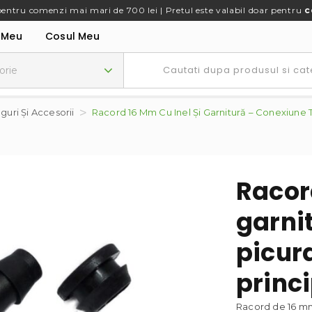
pentru comenzi mai mari de 700 lei | Pretul este valabil doar pentru
c
 Meu
Cosul Meu
nguri Și Accesorii
Racord 16 Mm Cu Inel Și Garnitură – Conexiune T
Racord
garni
picura
princ
Racord de 16 mm 