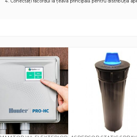
Conectați racordul la țeava principală pentru distribuția ape