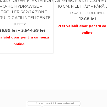
AMATOR WI-FI EXTERIOR
ASPERSOR STATIC SPRAY
RO-HC HYDRAWISE –
10 CM, FILET 1/2″ – FĂRĂ
TROLLER 6/12/24 ZONE
IRIGATII REZIDENTIALE
U IRIGAȚII INTELIGENTE
12.68
lei
HUNTER
Pret valabil doar pentru
co
Interval
626.89
lei
–
3,544.59
lei
online
.
de
valabil doar pentru
comenzi
prețuri:
online
.
1,626.89 lei
până
la
3,544.59 lei