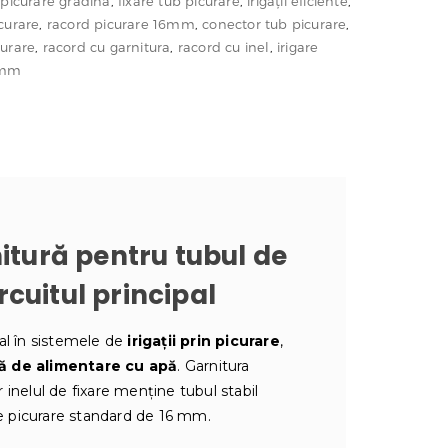
 picurare grădină
,
fixare tub picurare
,
irigații eficiente
,
curare
,
racord picurare 16mm
,
conector tub picurare
,
curare
,
racord cu garnitura
,
racord cu inel
,
irigare
6mm
itură pentru tubul de
rcuitul principal
ial în sistemele de
irigații prin picurare
,
lă de alimentare cu apă
. Garnitura
r inelul de fixare menține tubul stabil
de picurare standard de 16 mm.