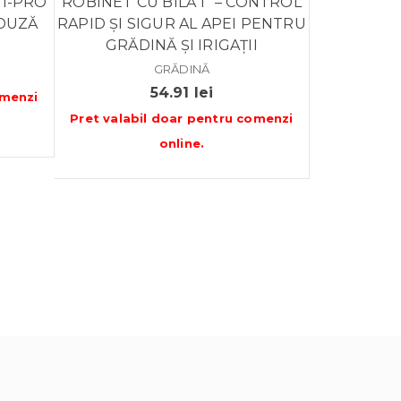
 I-PRO
ROBINET CU BILĂ 1″ – CONTROL
 DUZĂ
RAPID ȘI SIGUR AL APEI PENTRU
GRĂDINĂ ȘI IRIGAȚII
GRĂDINĂ
54.91
lei
menzi
Pret valabil doar pentru
comenzi
online
.