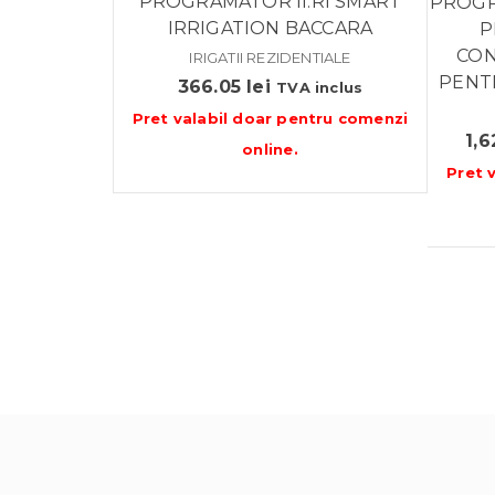
PROGRAMATOR II.RI SMART
PROGR
IRRIGATION BACCARA
P
CON
IRIGATII REZIDENTIALE
PENTR
366.05
lei
TVA inclus
Pret valabil doar pentru
comenzi
1,
online
.
Pret 