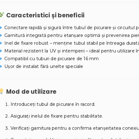
Caracteristici și beneficii
Conectare rapidă și sigură între tubul de picurare și circuitul p
Garnitură integrată pentru etanșare optimă și prevenirea pier
Inel de fixare robust – menține tubul stabil pe întreaga durată
Material rezistent la UV și intemperii – ideal pentru utilizare în 
Compatibil cu tuburi de picurare de 16 mm
Ușor de instalat fără unelte speciale
Mod de utilizare
Introduceți tubul de picurare în racord.
Asigurați inelul de fixare pentru stabilitate.
Verificați garnitura pentru a confirma etanșeitatea conexiun