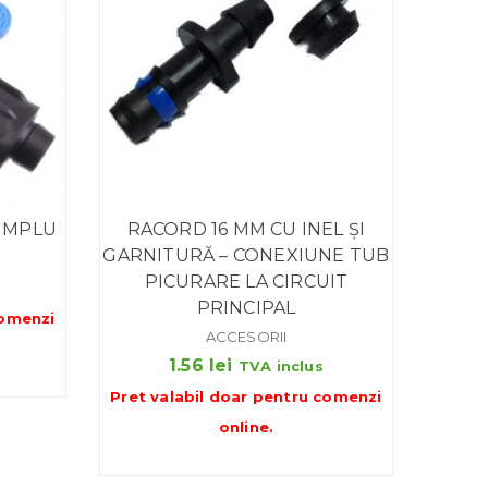
SIMPLU
RACORD 16 MM CU INEL ȘI
GARNITURĂ – CONEXIUNE TUB
PICURARE LA CIRCUIT
PRINCIPAL
omenzi
ACCESORII
1.56
lei
TVA inclus
Pret valabil doar pentru
comenzi
online
.