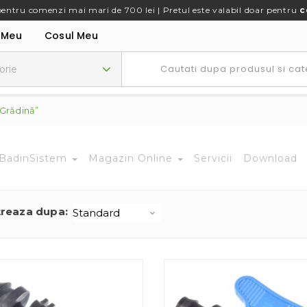
pentru comenzi mai mari de 700 lei | Pretul este valabil doar pentru
c
 Meu
Cosul Meu
 Grădină”
BadinSistem
Magazin Online
Servicii
Download
treaza dupa: