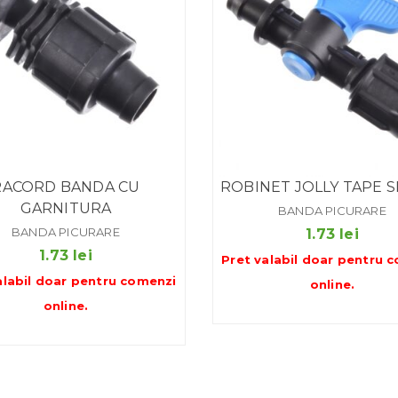
RACORD BANDA CU
ROBINET JOLLY TAPE 
GARNITURA
BANDA PICURARE
BANDA PICURARE
1.73
lei
1.73
lei
Pret valabil doar pentru
c
alabil doar pentru
comenzi
online
.
online
.