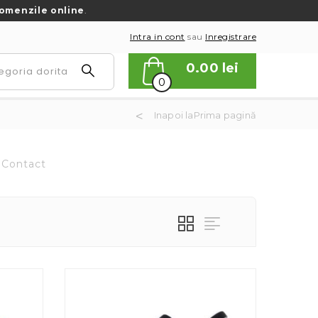
omenzile online
.
Intra in cont
sau
Inregistrare
0.00
lei
0
Inapoi laPrima pagină
Contact