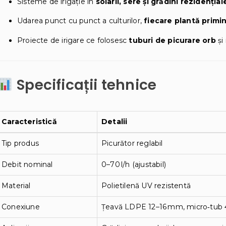
Sisteme de irigație în
solarii, sere și grădini rezidențial
Udarea punct cu punct a culturilor,
fiecare plantă primi
Proiecte de irigare ce folosesc
tuburi de picurare orb
și
Specificații tehnice
Caracteristică
Detalii
Tip produs
Picurător reglabil
Debit nominal
0–70 l/h (ajustabil)
Material
Polietilenă UV rezistentă
Conexiune
Țeavă LDPE 12–16 mm, micro‑tub