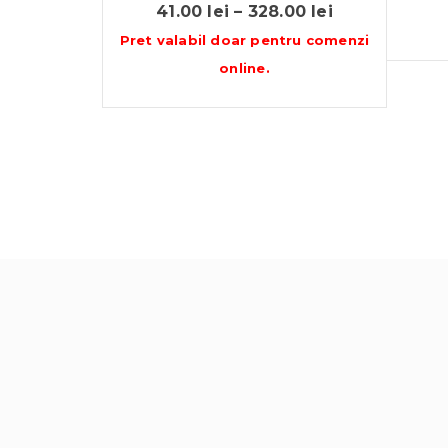
Interval
41.00
lei
–
328.00
lei
de
Pret valabil doar pentru
comenzi
prețuri:
online
.
41.00 lei
până
la
328.00 lei