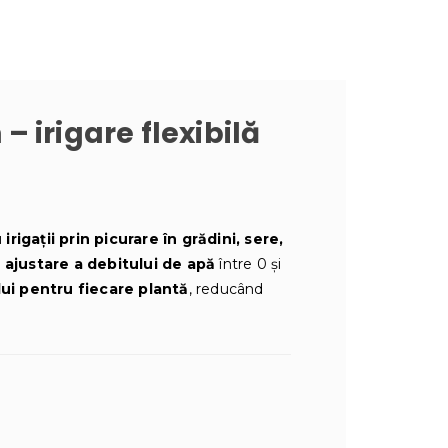
 – irigare flexibilă
u
irigații prin picurare în grădini, sere,
e ajustare a debitului de apă
între 0 și
lui pentru fiecare plantă
, reducând