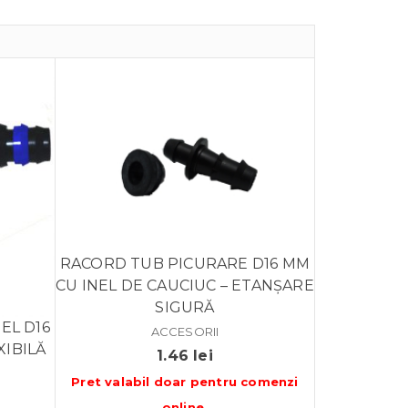
RACORD TUB PICURARE D16 MM
CU INEL DE CAUCIUC – ETANȘARE
SIGURĂ
EL D16
ACCESORII
XIBILĂ
1.46
lei
Pret valabil doar pentru
comenzi
nterval
online
.