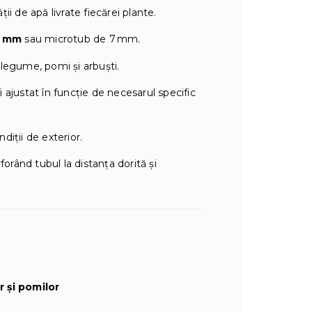
ii de apă livrate fiecărei plante.
0 mm
sau microtub de 7 mm.
legume, pomi și arbuști.
i ajustat în funcție de necesarul specific
ndiții de exterior.
forând tubul la distanța dorită și
 și pomilor