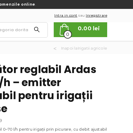
omenzile online
.
Intra in cont
sau
Inregistrare
0.00
lei
0
Inapoi laIrigatii agricole
tor reglabil Ardas
/h – emitter
bil pentru irigații
se
9
l 0–70 l/h pentru irigații prin picurare, cu debit ajustabil