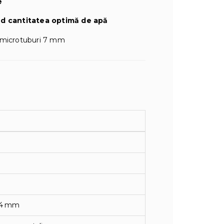
e
nd cantitatea optimă de apă
 microtuburi 7 mm
 4 mm