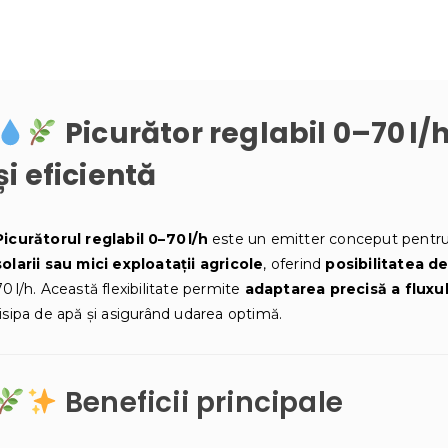
Picurător reglabil 0–70 l/h
și eficientă
Picurătorul reglabil 0–70 l/h
este un emitter conceput pentr
solarii sau mici exploatații agricole
, oferind
posibilitatea d
70 l/h. Această flexibilitate permite
adaptarea precisă a fluxu
risipa de apă și asigurând udarea optimă.
Beneficii principale