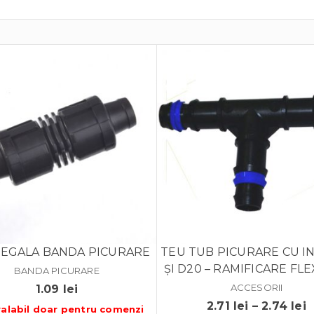
 EGALA BANDA PICURARE
TEU TUB PICURARE CU IN
ȘI D20 – RAMIFICARE FLE
BANDA PICURARE
ACCESORII
1.09
lei
I
2.71
lei
–
2.74
lei
valabil doar pentru
comenzi