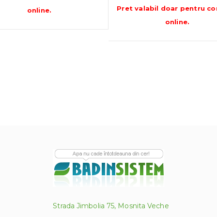
d
Pret valabil doar pentru
co
online
.
p
online
.
2
p
l
2
Strada Jimbolia 75, Mosnita Veche