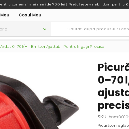
pentru comenzi mai mari de 700 lei | Pretul este valabil doar pentru
c
 Meu
Cosul Meu
Ardas 0–70 L/h – Emitter Ajustabil Pentru Irigații Precise
Picură
0–70 l
ajusta
preci
SKU:
bnm0010
Picurător reglabi