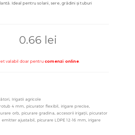
antă. Ideal pentru solarii, sere, grădini și tuburi
0.66
lei
ret valabil doar pentru
comenzi online
.
ători
,
Irigatii agricole
icrotub 4 mm
,
picurator flexibil
,
irigare precise
,
curare orb
,
picurare gradina
,
accesorii irigații
,
picurator
,
emitter ajustabil
,
picurare LDPE 12-16 mm
,
irigare