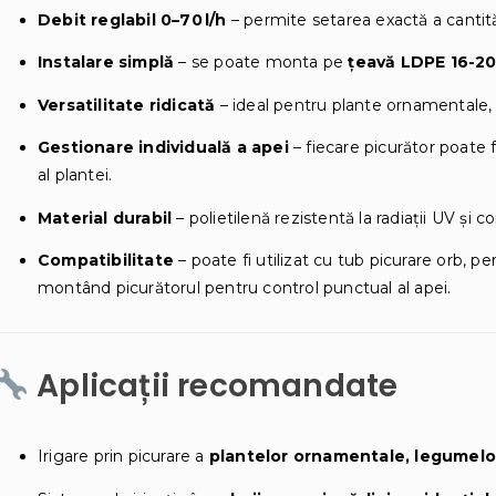
Debit reglabil 0–70 l/h
– permite setarea exactă a cantităț
Instalare simplă
– se poate monta pe
țeavă LDPE 16-2
Versatilitate ridicată
– ideal pentru plante ornamentale, 
Gestionare individuală a apei
– fiecare picurător poate f
al plantei.
Material durabil
– polietilenă rezistentă la radiații UV și co
Compatibilitate
– poate fi utilizat cu tub picurare orb, per
montând picurătorul pentru control punctual al apei.
Aplicații recomandate
Irigare prin picurare a
plantelor ornamentale, legumelor