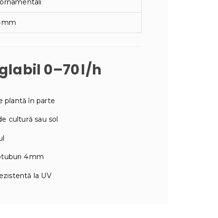
i ornamentali
 4 mm
glabil 0–70 l/h
e plantă în parte
de cultură sau sol
ul
rotuburi 4 mm
rezistentă la UV