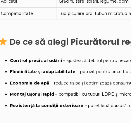
Aplicații
Grădini, sere, solarii, legume, pom
Compatibilitate
Tub picurare orb, tuburi microtub
De ce să alegi
Picurătorul re
Control precis al udării
– ajustează debitul pentru fiecar
Flexibilitate și adaptabilitate
– potrivit pentru orice tip 
Economie de apă
– reduce risipa și optimizează consum
Montaj ușor și rapid
– compatibil cu tuburi LDPE și mic
Rezistență la condiții exterioare
– polietilenă durabilă, 