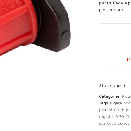
pentru fiecare pl
picurare orb.
P
Stoc epuizat
Categories:
Picur
Tags:
irigare m
picurator tub pi
reglabil 0-70 l/h
punct cu punct