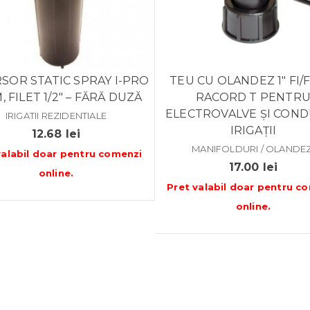
SOR STATIC SPRAY I-PRO
TEU CU OLANDEZ 1″ FI/FI
, FILET 1/2″ – FĂRĂ DUZĂ
RACORD T PENTR
ELECTROVALVE ȘI CON
IRIGATII REZIDENTIALE
IRIGAȚII
12.68
lei
MANIFOLDURI / OLANDEZ
valabil doar pentru
comenzi
17.00
lei
online
.
Pret valabil doar pentru
co
online
.