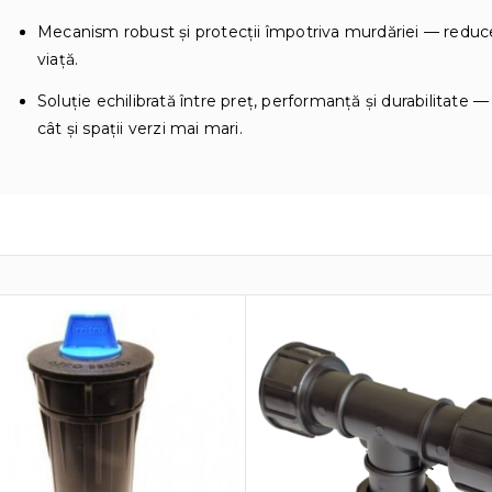
Mecanism robust și protecții împotriva murdăriei — reduc
viață.
Soluție echilibrată între preț, performanță și durabilitate —
cât și spații verzi mai mari.