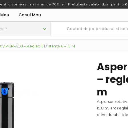
pentru comenzi mai mari de 700 lei | Pretul este valabil doar pentru
c
 Meu
Cosul Meu
iv PGP-ADJ – Reglabil, Distanță 6 – 15 M
Asper
– regl
m
Aspersor rotativ
15.8 m, arc regl
drive durabil. Id