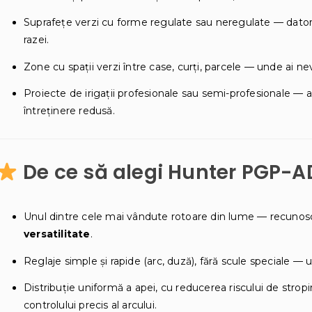
Suprafețe verzi cu forme regulate sau neregulate — datorită 
razei.
Zone cu spații verzi între case, curți, parcele — unde ai nevoi
Proiecte de irigații profesionale sau semi-profesionale — asp
întreținere redusă.
De ce să alegi Hunter PGP-A
Unul dintre cele mai vândute rotoare din lume — recuno
versatilitate
.
Reglaje simple și rapide (arc, duză), fără scule speciale — u
Distribuție uniformă a apei, cu reducerea riscului de stropir
controlului precis al arcului.