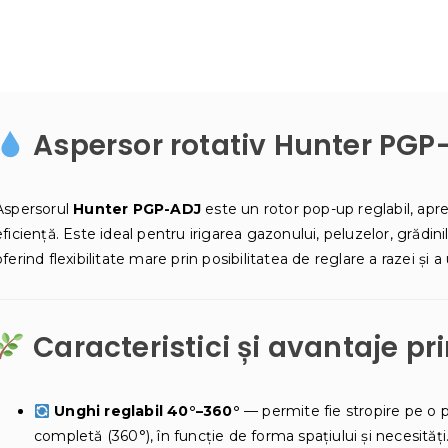
-
15
m
Aspersor rotativ Hunter PGP
Aspersorul
Hunter PGP-ADJ
este un rotor pop-up reglabil, apreci
eficiență. Este ideal pentru irigarea gazonului, peluzelor, grădini
oferind flexibilitate mare prin posibilitatea de reglare a razei și a
Caracteristici și avantaje pr
Unghi reglabil 40°–360°
— permite fie stropire pe o po
completă (360°), în funcţie de forma spațiului și necesități