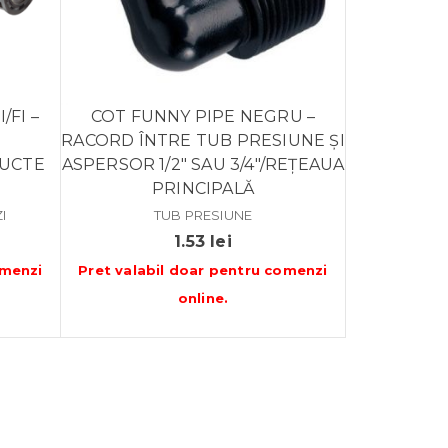
/FI –
COT FUNNY PIPE NEGRU –
U
RACORD ÎNTRE TUB PRESIUNE ȘI
DUCTE
ASPERSOR 1/2″ SAU 3/4″/REȚEAUA
PRINCIPALĂ
I
TUB PRESIUNE
1.53
lei
menzi
Pret valabil doar pentru
comenzi
online
.