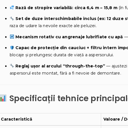
Rază de stropire variabilă: circa 6,4 m – 15,8 m
(în f
Set de duze interschimbabile inclus (ex: 12 duze 
raza de udare la nevoile exacte ale peluzei.
Mecanism rotativ cu angrenaje lubrifiate cu apă
— 
Capac de protecție din cauciuc + filtru intern împo
blocaje și prelungesc durata de viață a aspersorului.
Reglaj ușor al arcului “through-the-top”
— ajustezi 
aspersorul este montat, fără a fi nevoie de demontare.
Specificații tehnice principa
Caracteristică
Valoare / D