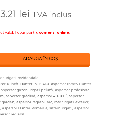
3.21
lei
TVA inclus
ret valabil doar pentru
comenzi online
.
ADAUGĂ ÎN COȘ
er
,
Irigatii rezidentiale
otor ¾ inch
,
Hunter PGP-ADJ
,
aspersor rotativ Hunter
,
,
aspersor gazon
,
irigații peluză
,
aspersor profesional
,
.8m
,
aspersor grădină
,
aspersor 40-360°
,
aspersor
r garden
,
aspersor reglabil arc
,
rotor irigații exterior
,
p
,
aspersor Hunter România
,
sistem irigații
,
aspersor
ersor reglabil