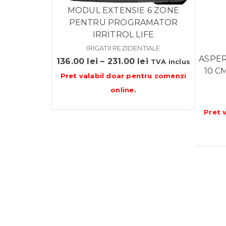
MODUL EXTENSIE 6 ZONE
PENTRU PROGRAMATOR
IRRITROL LIFE
IRIGATII REZIDENTIALE
ASPER
Interval
136.00
lei
–
231.00
lei
TVA inclus
10 CM
de
Pret valabil doar pentru
comenzi
prețuri:
online
.
136.00 lei
Pret 
până
la
231.00 lei