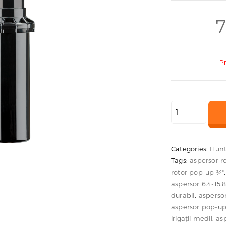
7
P
Cantitate
Aspersor
rotativ
PGP-
Categories:
Hunt
Tags:
aspersor r
ADJ
rotor pop-up ¾"
–
aspersor 6.4-15
reglabil,
durabil
,
asperso
distanță
aspersor pop-u
6
irigații medii
,
asp