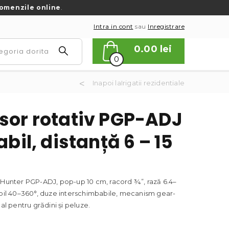
omenzile online
.
Intra in cont
sau
Inregistrare
0.00
lei
0
Inapoi laIrigatii rezidentiale
sor rotativ PGP-ADJ
abil, distanță 6 – 15
 Hunter PGP-ADJ, pop-up 10 cm, racord ¾”, rază 6.4–
abil 40–360°, duze interschimbabile, mecanism gear-
eal pentru grădini și peluze.