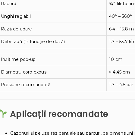
Racord
¾” filetat in
Unghi reglabil
40° – 360°
Rază de udare
6.4 – 15.8 m
Debit apă (în funcție de duză)
1.7 – 53.7 l/
Înălțime pop-up
10 cm
Diametru corp expus
≈ 4,45 cm
Presiune recomandată
1.7 – 4.5 ba
Aplicații recomandate
Gazonuri și peluze rezidențiale sau parcuri, de dimensiuni 