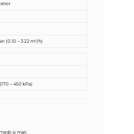
terior
min (0.10 – 3.22 m³/h)
r (170 – 450 kPa)
medii și mari.