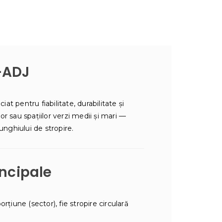
-ADJ
at pentru fiabilitate, durabilitate și
lor sau spațiilor verzi medii și mari —
 unghiului de stropire.
incipale
rțiune (sector), fie stropire circulară
.