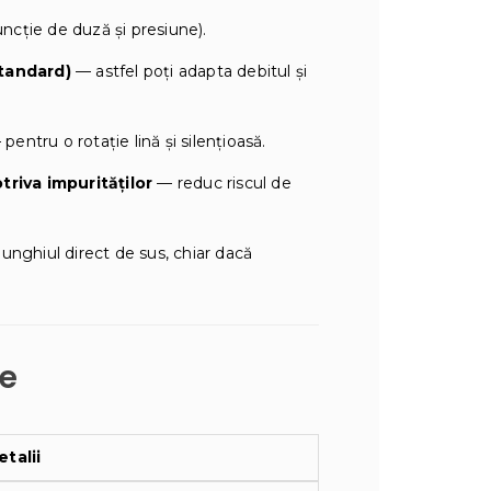
uncție de duză și presiune).
standard)
— astfel poți adapta debitul și
pentru o rotație lină și silențioasă.
triva impurităților
— reduc riscul de
unghiul direct de sus, chiar dacă
le
etalii