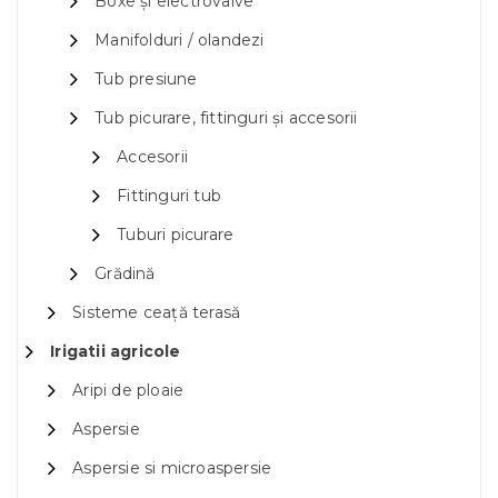
Boxe și electrovalve
Manifolduri / olandezi
Tub presiune
Tub picurare, fittinguri și accesorii
Accesorii
Fittinguri tub
Tuburi picurare
Grădină
Sisteme ceață terasă
Irigatii agricole
Aripi de ploaie
Aspersie
Aspersie si microaspersie