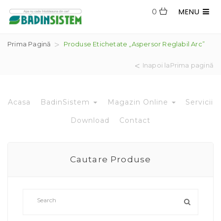
MENU
0
Prima Pagină
Produse Etichetate „aspersor Reglabil Arc”
Inapoi laPrima pagină
Acasa
BadinSistem
Magazin Online
Servicii
Download
Contact
Cautare Produse