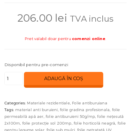
206.00
lei
TVA inclus
Pret valabil doar pentru
comenzi online
.
Disponibil pentru pre-comenzi
Cantitate
ADAUGĂ ÎN COȘ
Folie
antiburuiană
50
Categories:
Materiale rezidentiale
,
Folie antiburuiana
g/m²,
Tags:
material anti buruieni
,
folie gradina profesionala
,
folie
2
permeabilă apă aer
,
folie antiburuieni 50g/mp
,
folie nețesută
x
2x100m
,
folie protecție sol 200mp
,
folie horticolă neagră
,
folie
pentru legume solar
,
folie sub mulci
,
folie netratată UV