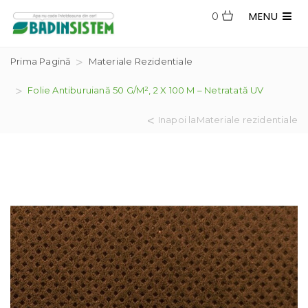
MENU
0
Prima Pagină
Materiale Rezidentiale
Folie Antiburuiană 50 G/m², 2 X 100 M – Netratată UV
Inapoi laMateriale rezidentiale