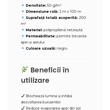
Densitate:
50 g/m²
Dimensiune rolă:
2 m x 100 m
Suprafață totală acoperită:
200
m²
Material:
polipropilenă nețesută
Permeabilitate:
permite trecerea
apei și aerului
Culoare uzuală:
negru
Beneficii în
utilizare
Blochează lumina și inhibă
dezvoltarea buruienilor
Reduce evaporarea apei din sol