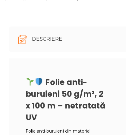
100
m
–
netratată
UV
DESCRIERE
Folie anti-
buruieni 50 g/m², 2
x 100 m – netratată
UV
Folia anti-buruieni din material