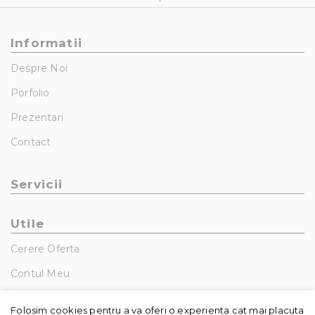
Informatii
Despre Noi
Porfolio
Prezentari
Contact
Servicii
Utile
Cerere Oferta
Contul Meu
GDPR – Politica De Confidentialitate
Folosim cookies pentru a va oferi o experienta cat mai placuta